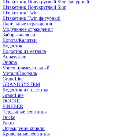
Штакетник Полукруглый Slim фигурный
Штакетник Полукруглый Slim
Штакетник Twin
Штакетник Twin фигурный
Панельные ограждения
Модульные ограждения
Заборы жалюзи
Ворота/Калитки
Водосток
Водосток из металла
Aquasystem
Optima
Vortex прямоугольный
МеталлПрофиль
GrandLine
GRANDSYSTEM
Водосток из пластика
GrandLine
DOCKE
FINEBER
Чердачные лестницы
Docke
Fakro
Ограждение кровли
Кровельные лестницы