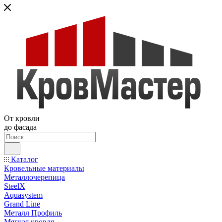
От кровли
до фасада
Каталог
Кровельные материалы
Металлочерепица
SteelX
Aquasystem
Grand Line
Металл Профиль
Мягкая кровля