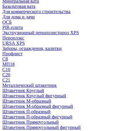
Минеральная вата
Базальтовая вата
Для коммерческого строительства
Для дома и дачи
ОСБ
PIR-плита
Экструзионный пенополистирол XPS
Пеноплэкс
URSA XPS
Заборы, ограждения, калитки
Профлист
С8
МП18
С10
С20
С21
Металлический штакетник
Штакетник Круглый
Штакетник Круглый фигурный
Штакетник М-образный
Штакетник М-образный фигурный
Штакетник П-образный
Штакетник П-образный фигурный
Штакетник Прямоугольный
Штакетник Прямоугольный фигурный