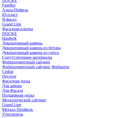
DOCKE
FineBer
Альта-Прфиль
Ю-пласт
Я-фасад
Grand Line
Фасадная плитка
DOCKE
Hauberk
Декоративный камень
Декоративный камень из бетона
Декоративный камень из гипса
Сопутствующие материалы
Фиброцементный сайдинг
Фиброцементный сайдинг Фибратек
Cedral
Decover
Фасадная доска
Для забора
Для Фасада
Подшивная доска
Металлический сайдинг
Grand Line
Металл Профиль
Утеплитель