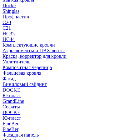
Docke
Shinglas
Профнастил
C20
C21
НС35
НС44
Комплектующие кровли
Аэроэлементы и ПВХ ленты
Краска, корректор для кровли
Уплотнитель
Композитная черепица
Фальцевая кровля
Фасад
Виниловый сайдинг
DOCKE
Ю-пласт
GrandLine
Софиты
DOCKE
Ю-пласт
FineBer
FineBer
Фасадная панель