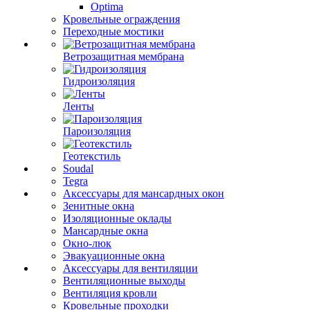
Optima
Кровельные ограждения
Переходные мостики
Ветрозащитная мембрана
Гидроизоляция
Ленты
Пароизоляция
Геотекстиль
Soudal
Tegra
Аксессуары для мансардных окон
Зенитные окна
Изоляционные оклады
Мансардные окна
Окно-люк
Эвакуационные окна
Аксессуары для вентиляции
Вентиляционные выходы
Вентиляция кровли
Кровельные проходки