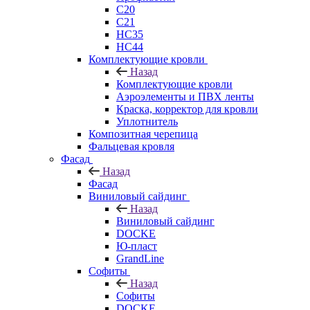
C20
C21
НС35
НС44
Комплектующие кровли
Назад
Комплектующие кровли
Аэроэлементы и ПВХ ленты
Краска, корректор для кровли
Уплотнитель
Композитная черепица
Фальцевая кровля
Фасад
Назад
Фасад
Виниловый сайдинг
Назад
Виниловый сайдинг
DOCKE
Ю-пласт
GrandLine
Софиты
Назад
Софиты
DOCKE