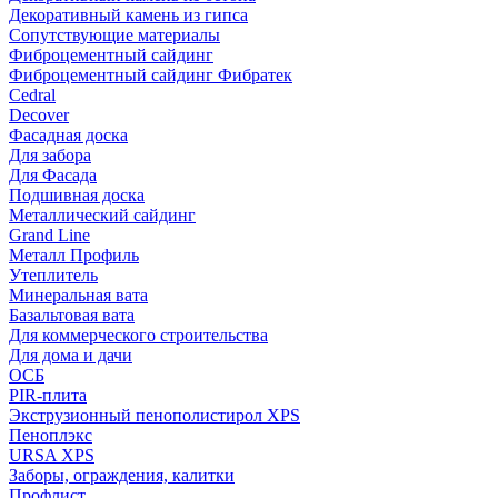
Декоративный камень из гипса
Сопутствующие материалы
Фиброцементный сайдинг
Фиброцементный сайдинг Фибратек
Cedral
Decover
Фасадная доска
Для забора
Для Фасада
Подшивная доска
Металлический сайдинг
Grand Line
Металл Профиль
Утеплитель
Минеральная вата
Базальтовая вата
Для коммерческого строительства
Для дома и дачи
ОСБ
PIR-плита
Экструзионный пенополистирол XPS
Пеноплэкс
URSA XPS
Заборы, ограждения, калитки
Профлист