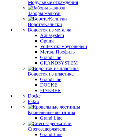
Модульные ограждения
Заборы жалюзи
Ворота/Калитки
Водосток из металла
Aquasystem
Optima
Vortex прямоугольный
МеталлПрофиль
GrandLine
GRANDSYSTEM
Водосток из пластика
GrandLine
DOCKE
FINEBER
Docke
Fakro
Кровельные лестницы
Grand Line
Снегозадержатели
Grand Line