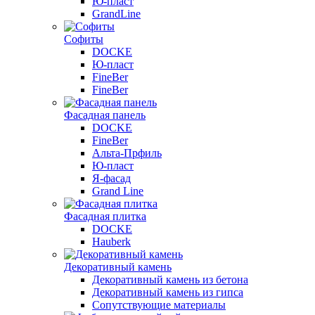
Ю-пласт
GrandLine
Софиты
DOCKE
Ю-пласт
FineBer
FineBer
Фасадная панель
DOCKE
FineBer
Альта-Прфиль
Ю-пласт
Я-фасад
Grand Line
Фасадная плитка
DOCKE
Hauberk
Декоративный камень
Декоративный камень из бетона
Декоративный камень из гипса
Сопутствующие материалы