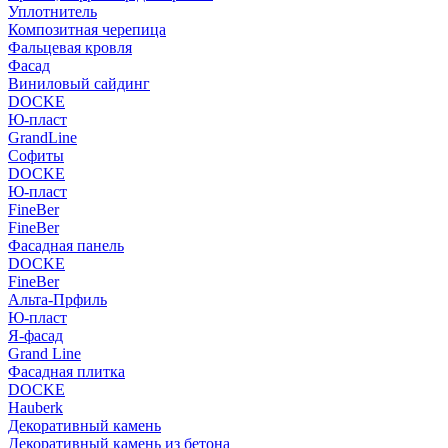
Уплотнитель
Композитная черепица
Фальцевая кровля
Фасад
Виниловый сайдинг
DOCKE
Ю-пласт
GrandLine
Софиты
DOCKE
Ю-пласт
FineBer
FineBer
Фасадная панель
DOCKE
FineBer
Альта-Прфиль
Ю-пласт
Я-фасад
Grand Line
Фасадная плитка
DOCKE
Hauberk
Декоративный камень
Декоративный камень из бетона