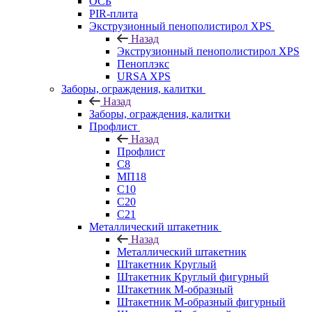
ОСБ
PIR-плита
Экструзионный пенополистирол XPS
Назад
Экструзионный пенополистирол XPS
Пеноплэкс
URSA XPS
Заборы, ограждения, калитки
Назад
Заборы, ограждения, калитки
Профлист
Назад
Профлист
С8
МП18
С10
С20
С21
Металлический штакетник
Назад
Металлический штакетник
Штакетник Круглый
Штакетник Круглый фигурный
Штакетник М-образный
Штакетник М-образный фигурный