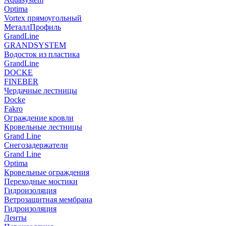
Optima
Vortex прямоугольный
МеталлПрофиль
GrandLine
GRANDSYSTEM
Водосток из пластика
GrandLine
DOCKE
FINEBER
Чердачные лестницы
Docke
Fakro
Ограждение кровли
Кровельные лестницы
Grand Line
Снегозадержатели
Grand Line
Optima
Кровельные ограждения
Переходные мостики
Гидроизоляция
Ветрозащитная мембрана
Гидроизоляция
Ленты