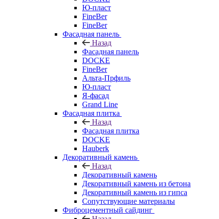
Ю-пласт
FineBer
FineBer
Фасадная панель
Назад
Фасадная панель
DOCKE
FineBer
Альта-Прфиль
Ю-пласт
Я-фасад
Grand Line
Фасадная плитка
Назад
Фасадная плитка
DOCKE
Hauberk
Декоративный камень
Назад
Декоративный камень
Декоративный камень из бетона
Декоративный камень из гипса
Сопутствующие материалы
Фиброцементный сайдинг
Назад