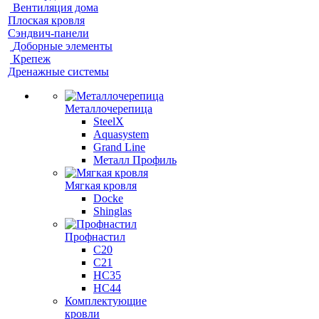
Вентиляция дома
Плоская кровля
Сэндвич-панели
Доборные элементы
Крепеж
Дренажные системы
Металлочерепица
SteelX
Aquasystem
Grand Line
Металл Профиль
Мягкая кровля
Docke
Shinglas
Профнастил
C20
C21
НС35
НС44
Комплектующие
кровли