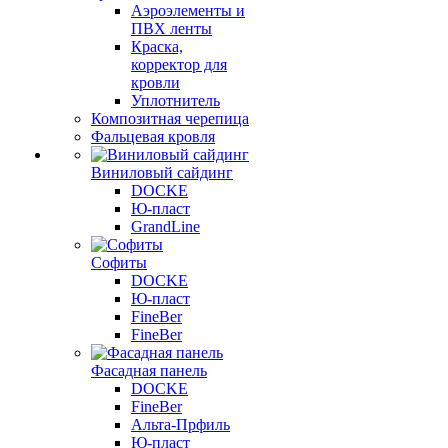
Аэроэлементы и
ПВХ ленты
Краска,
корректор для
кровли
Уплотнитель
Композитная черепица
Фальцевая кровля
Виниловый сайдинг
DOCKE
Ю-пласт
GrandLine
Софиты
DOCKE
Ю-пласт
FineBer
FineBer
Фасадная панель
DOCKE
FineBer
Альта-Прфиль
Ю-пласт