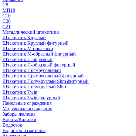
С8
МП18
С10
С20
С21
Металлический штакетник
Штакетник Круглый
Штакетник Круглый фигурный
Штакетник М-образный
Штакетник М-образный фигурный
Штакетник П-образный
Штакетник П-образный фигурный
Штакетник Прямоугольный
Штакетник Прямоугольный фигурный
Штакетник Полукруглый Slim фигурный
Штакетник Полукруглый Slim
Штакетник Twin
Штакетник Twin фигурный
Панельные ограждения
Модульные ограждения
Заборы жалюзи
Ворота/Калитки
Водосток
Водосток из металла
Aquasystem