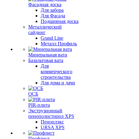
Фасадная доска
Для забора
Для Фасада
Подшивная доска
Металлический
сайдинг
Grand Line
Металл Профиль
Минеральная вата
Базальтовая вата
Для
коммерческого
строительства
Для дома и дачи
ОСБ
PIR-плита
Экструзионный
пенополистирол XPS
Пеноплэкс
URSA XPS
Профлист