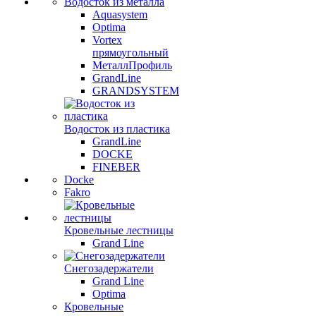
Водосток из металла
Aquasystem
Optima
Vortex
прямоугольный
МеталлПрофиль
GrandLine
GRANDSYSTEM
Водосток из пластика
GrandLine
DOCKE
FINEBER
Docke
Fakro
Кровельные лестницы
Grand Line
Снегозадержатели
Grand Line
Optima
Кровельные