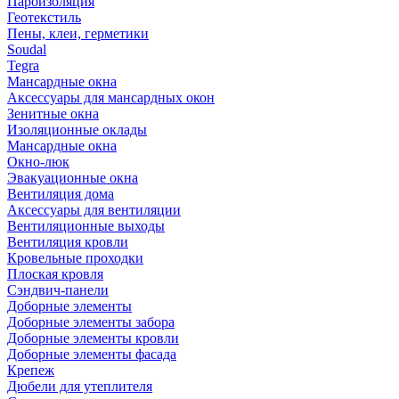
Пароизоляция
Геотекстиль
Пены, клеи, герметики
Soudal
Tegra
Мансардные окна
Аксессуары для мансардных окон
Зенитные окна
Изоляционные оклады
Мансардные окна
Окно-люк
Эвакуационные окна
Вентиляция дома
Аксессуары для вентиляции
Вентиляционные выходы
Вентиляция кровли
Кровельные проходки
Плоская кровля
Сэндвич-панели
Доборные элементы
Доборные элементы забора
Доборные элементы кровли
Доборные элементы фасада
Крепеж
Дюбели для утеплителя