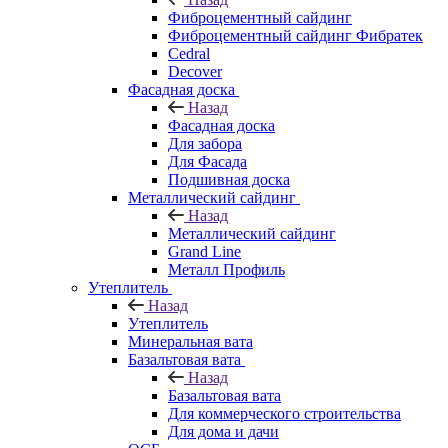
Фиброцементный сайдинг
Фиброцементный сайдинг Фибратек
Cedral
Decover
Фасадная доска
Назад
Фасадная доска
Для забора
Для Фасада
Подшивная доска
Металлический сайдинг
Назад
Металлический сайдинг
Grand Line
Металл Профиль
Утеплитель
Назад
Утеплитель
Минеральная вата
Базальтовая вата
Назад
Базальтовая вата
Для коммерческого строительства
Для дома и дачи