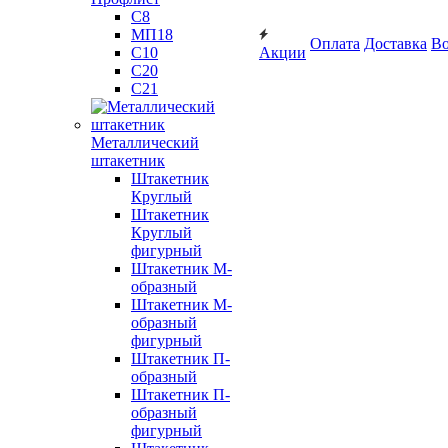
С8
МП18
Оплата
Доставка
Во
С10
Акции
С20
С21
Металлический
штакетник
Штакетник
Круглый
Штакетник
Круглый
фигурный
Штакетник М-
образный
Штакетник М-
образный
фигурный
Штакетник П-
образный
Штакетник П-
образный
фигурный