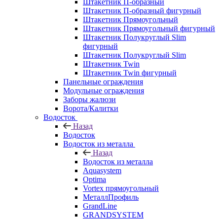
Штакетник П-образный
Штакетник П-образный фигурный
Штакетник Прямоугольный
Штакетник Прямоугольный фигурный
Штакетник Полукруглый Slim
фигурный
Штакетник Полукруглый Slim
Штакетник Twin
Штакетник Twin фигурный
Панельные ограждения
Модульные ограждения
Заборы жалюзи
Ворота/Калитки
Водосток
Назад
Водосток
Водосток из металла
Назад
Водосток из металла
Aquasystem
Optima
Vortex прямоугольный
МеталлПрофиль
GrandLine
GRANDSYSTEM