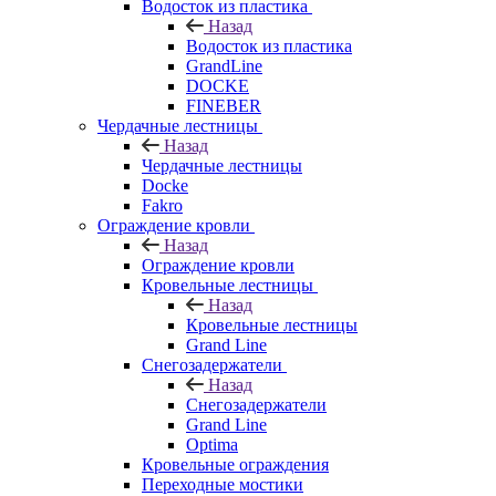
Водосток из пластика
Назад
Водосток из пластика
GrandLine
DOCKE
FINEBER
Чердачные лестницы
Назад
Чердачные лестницы
Docke
Fakro
Ограждение кровли
Назад
Ограждение кровли
Кровельные лестницы
Назад
Кровельные лестницы
Grand Line
Снегозадержатели
Назад
Снегозадержатели
Grand Line
Optima
Кровельные ограждения
Переходные мостики