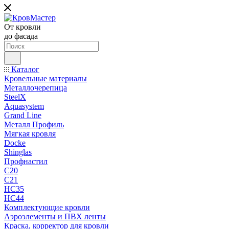
От кровли
до фасада
Каталог
Кровельные материалы
Металлочерепица
SteelX
Aquasystem
Grand Line
Металл Профиль
Мягкая кровля
Docke
Shinglas
Профнастил
C20
C21
НС35
НС44
Комплектующие кровли
Аэроэлементы и ПВХ ленты
Краска, корректор для кровли