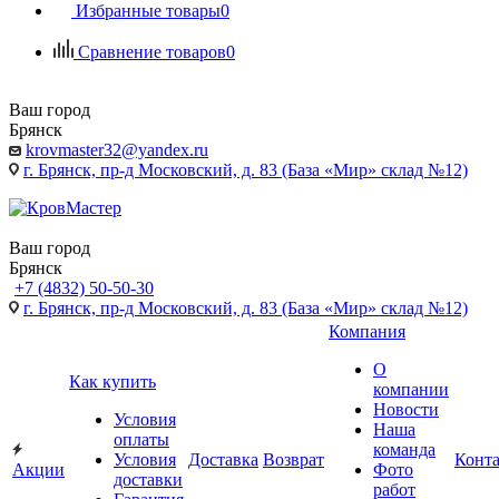
Избранные товары
0
Сравнение товаров
0
Ваш город
Брянск
krovmaster32@yandex.ru
г. Брянск, пр-д Московский, д. 83 (База «Мир» склад №12)
Ваш город
Брянск
+7 (4832) 50-50-30
г. Брянск, пр-д Московский, д. 83 (База «Мир» склад №12)
Компания
О
Как купить
компании
Новости
Условия
Наша
оплаты
команда
Условия
Доставка
Возврат
Конт
Акции
Фото
доставки
работ