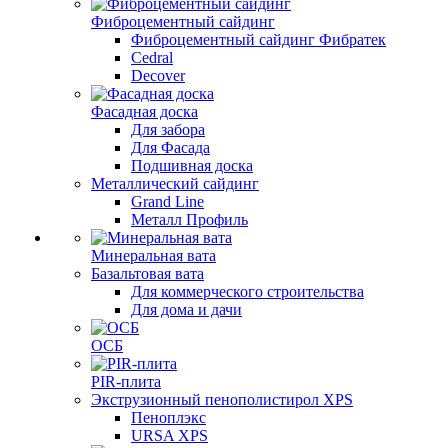
Фиброцементный сайдинг
Фиброцементный сайдинг Фибратек
Cedral
Decover
Фасадная доска
Для забора
Для Фасада
Подшивная доска
Металлический сайдинг
Grand Line
Металл Профиль
Минеральная вата
Базальтовая вата
Для коммерческого строительства
Для дома и дачи
ОСБ
PIR-плита
Экструзионный пенополистирол XPS
Пеноплэкс
URSA XPS