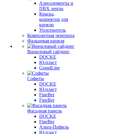
Аэроэлементы и
ПВХ ленты
Краска,
корректор для
кровли
Уплотнитель
Композитная черепица
Фальцевая кровля
Виниловый сайдинг
DOCKE
Ю-пласт
GrandLine
Софиты
DOCKE
Ю-пласт
FineBer
FineBer
Фасадная панель
DOCKE
FineBer
Альта-Прфиль
Ю-пласт