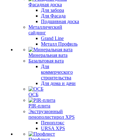
Фасадная доска
Для забора
Для Фасада
Подшивная доска
Металлический
сайдинг
Grand Line
Металл Профиль
Минеральная вата
Базальтовая вата
Для
коммерческого
строительства
Для дома и дачи
ОСБ
PIR-плита
Экструзионный
пенополистирол XPS
Пеноплэкс
URSA XPS
Профлист