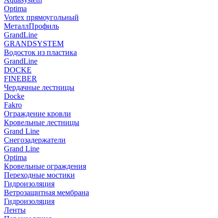
Optima
Vortex прямоугольный
МеталлПрофиль
GrandLine
GRANDSYSTEM
Водосток из пластика
GrandLine
DOCKE
FINEBER
Чердачные лестницы
Docke
Fakro
Ограждение кровли
Кровельные лестницы
Grand Line
Снегозадержатели
Grand Line
Optima
Кровельные ограждения
Переходные мостики
Гидроизоляция
Ветрозащитная мембрана
Гидроизоляция
Ленты