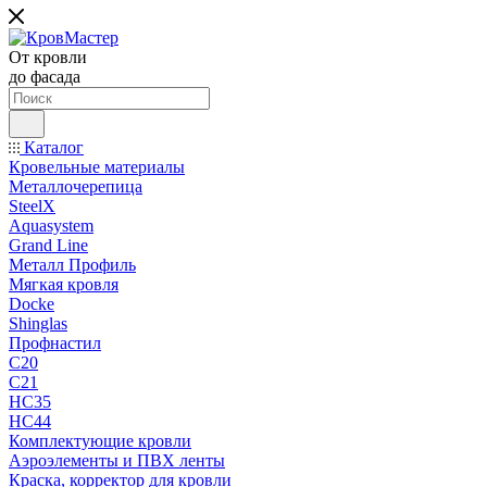
От кровли
до фасада
Каталог
Кровельные материалы
Металлочерепица
SteelX
Aquasystem
Grand Line
Металл Профиль
Мягкая кровля
Docke
Shinglas
Профнастил
C20
C21
НС35
НС44
Комплектующие кровли
Аэроэлементы и ПВХ ленты
Краска, корректор для кровли