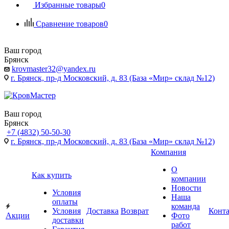
Избранные товары
0
Сравнение товаров
0
Ваш город
Брянск
krovmaster32@yandex.ru
г. Брянск, пр-д Московский, д. 83 (База «Мир» склад №12)
Ваш город
Брянск
+7 (4832) 50-50-30
г. Брянск, пр-д Московский, д. 83 (База «Мир» склад №12)
Компания
О
Как купить
компании
Новости
Условия
Наша
оплаты
команда
Условия
Доставка
Возврат
Конт
Акции
Фото
доставки
работ