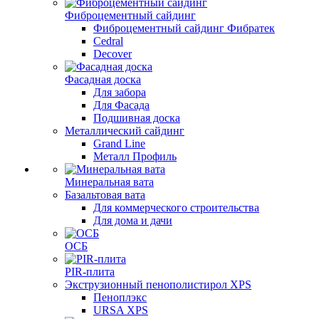
Фиброцементный сайдинг
Фиброцементный сайдинг Фибратек
Cedral
Decover
Фасадная доска
Для забора
Для Фасада
Подшивная доска
Металлический сайдинг
Grand Line
Металл Профиль
Минеральная вата
Базальтовая вата
Для коммерческого строительства
Для дома и дачи
ОСБ
PIR-плита
Экструзионный пенополистирол XPS
Пеноплэкс
URSA XPS