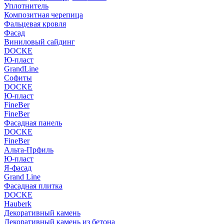
Уплотнитель
Композитная черепица
Фальцевая кровля
Фасад
Виниловый сайдинг
DOCKE
Ю-пласт
GrandLine
Софиты
DOCKE
Ю-пласт
FineBer
FineBer
Фасадная панель
DOCKE
FineBer
Альта-Прфиль
Ю-пласт
Я-фасад
Grand Line
Фасадная плитка
DOCKE
Hauberk
Декоративный камень
Декоративный камень из бетона