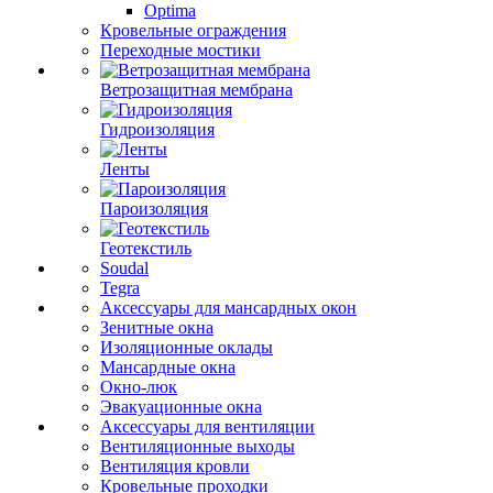
Optima
Кровельные ограждения
Переходные мостики
Ветрозащитная мембрана
Гидроизоляция
Ленты
Пароизоляция
Геотекстиль
Soudal
Tegra
Аксессуары для мансардных окон
Зенитные окна
Изоляционные оклады
Мансардные окна
Окно-люк
Эвакуационные окна
Аксессуары для вентиляции
Вентиляционные выходы
Вентиляция кровли
Кровельные проходки