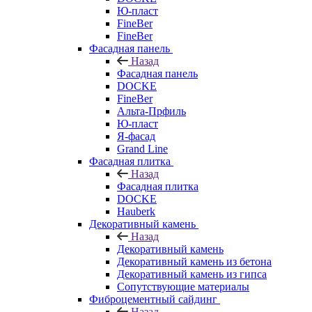
Ю-пласт
FineBer
FineBer
Фасадная панель
Назад
Фасадная панель
DOCKE
FineBer
Альта-Прфиль
Ю-пласт
Я-фасад
Grand Line
Фасадная плитка
Назад
Фасадная плитка
DOCKE
Hauberk
Декоративный камень
Назад
Декоративный камень
Декоративный камень из бетона
Декоративный камень из гипса
Сопутствующие материалы
Фиброцементный сайдинг
Назад