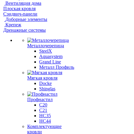
Вентиляция дома
Плоская кровля
Сэндвич-панели
Доборные элементы
Крепеж
Дренажные системы
Металлочерепица
SteelX
Aquasystem
Grand Line
Металл Профиль
Мягкая кровля
Docke
Shinglas
Профнастил
C20
C21
НС35
НС44
Комплектующие
кровли