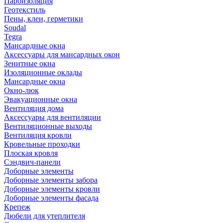
Пароизоляция
Геотекстиль
Пены, клеи, герметики
Soudal
Tegra
Мансардные окна
Аксессуары для мансардных окон
Зенитные окна
Изоляционные оклады
Мансардные окна
Окно-люк
Эвакуационные окна
Вентиляция дома
Аксессуары для вентиляции
Вентиляционные выходы
Вентиляция кровли
Кровельные проходки
Плоская кровля
Сэндвич-панели
Доборные элементы
Доборные элементы забора
Доборные элементы кровли
Доборные элементы фасада
Крепеж
Дюбели для утеплителя