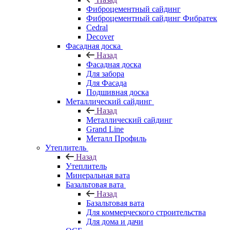
Фиброцементный сайдинг
Фиброцементный сайдинг Фибратек
Cedral
Decover
Фасадная доска
Назад
Фасадная доска
Для забора
Для Фасада
Подшивная доска
Металлический сайдинг
Назад
Металлический сайдинг
Grand Line
Металл Профиль
Утеплитель
Назад
Утеплитель
Минеральная вата
Базальтовая вата
Назад
Базальтовая вата
Для коммерческого строительства
Для дома и дачи