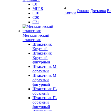
С8
МП18
Оплата
Доставка
Во
С10
Акции
С20
С21
Металлический
штакетник
Штакетник
Круглый
Штакетник
Круглый
фигурный
Штакетник М-
образный
Штакетник М-
образный
фигурный
Штакетник П-
образный
Штакетник П-
образный
фигурный