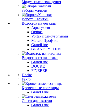
Модульные ограждения
Заборы жалюзи
Ворота/Калитки
Водосток из металла
Aquasystem
Optima
Vortex прямоугольный
МеталлПрофиль
GrandLine
GRANDSYSTEM
Водосток из пластика
GrandLine
DOCKE
FINEBER
Docke
Fakro
Кровельные лестницы
Grand Line
Снегозадержатели
Grand Line