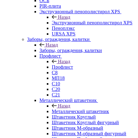
ОСБ
PIR-плита
Экструзионный пенополистирол XPS
Назад
Экструзионный пенополистирол XPS
Пеноплэкс
URSA XPS
Заборы, ограждения, калитки
Назад
Заборы, ограждения, калитки
Профлист
Назад
Профлист
С8
МП18
С10
С20
С21
Металлический штакетник
Назад
Металлический штакетник
Штакетник Круглый
Штакетник Круглый фигурный
Штакетник М-образный
Штакетник М-образный фигурный