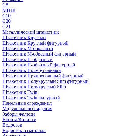
С8
МП18
С10
С20
С21
Металлический штакетник
Штакетник Круглый
Штакетник Круглый фигурный
Штакетник М-образный
Штакетник М-образный фигурный
Штакетник П-образный
Штакетник П-образный фигурный
Штакетник Прямоугольный
Штакетник Прямоугольный фигурный
Штакетник Полукруглый Slim фигурный
Штакетник Полукруглый Slim
Штакетник Twin
Штакетник Twin фигурный
Панельные ограждения
Модульные ограждения
Заборы жалюзи
Ворота/Калитки
Водосток
Водосток из металла
Aquasystem