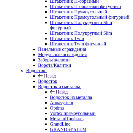
Штакетник П-образный
Штакетник П-образный фигурный
Штакетник Прямоугольный
Штакетник Прямоугольный фигурный
Штакетник Полукруглый Slim
фигурный
Штакетник Полукруглый Slim
Штакетник Twin
Штакетник Twin фигурный
Панельные ограждения
Модульные ограждения
Заборы жалюзи
Ворота/Калитки
Водосток
Назад
Водосток
Водосток из металла
Назад
Водосток из металла
Aquasystem
Optima
Vortex прямоугольный
МеталлПрофиль
GrandLine
GRANDSYSTEM