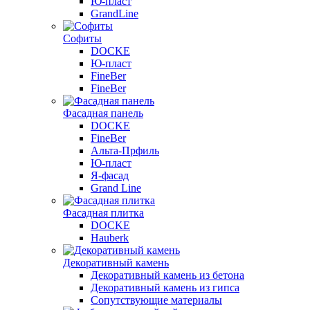
Ю-пласт
GrandLine
Софиты
DOCKE
Ю-пласт
FineBer
FineBer
Фасадная панель
DOCKE
FineBer
Альта-Прфиль
Ю-пласт
Я-фасад
Grand Line
Фасадная плитка
DOCKE
Hauberk
Декоративный камень
Декоративный камень из бетона
Декоративный камень из гипса
Сопутствующие материалы