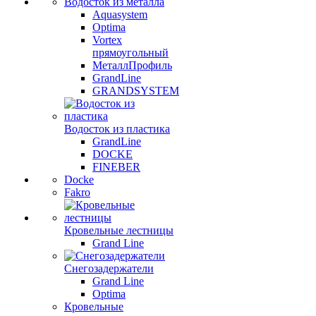
Водосток из металла
Aquasystem
Optima
Vortex
прямоугольный
МеталлПрофиль
GrandLine
GRANDSYSTEM
Водосток из пластика
GrandLine
DOCKE
FINEBER
Docke
Fakro
Кровельные лестницы
Grand Line
Снегозадержатели
Grand Line
Optima
Кровельные