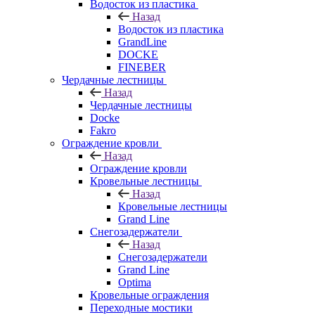
Водосток из пластика
Назад
Водосток из пластика
GrandLine
DOCKE
FINEBER
Чердачные лестницы
Назад
Чердачные лестницы
Docke
Fakro
Ограждение кровли
Назад
Ограждение кровли
Кровельные лестницы
Назад
Кровельные лестницы
Grand Line
Снегозадержатели
Назад
Снегозадержатели
Grand Line
Optima
Кровельные ограждения
Переходные мостики