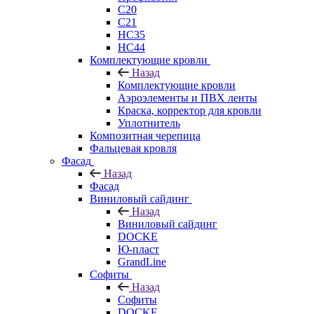
C20
C21
НС35
НС44
Комплектующие кровли
Назад
Комплектующие кровли
Аэроэлементы и ПВХ ленты
Краска, корректор для кровли
Уплотнитель
Композитная черепица
Фальцевая кровля
Фасад
Назад
Фасад
Виниловый сайдинг
Назад
Виниловый сайдинг
DOCKE
Ю-пласт
GrandLine
Софиты
Назад
Софиты
DOCKE