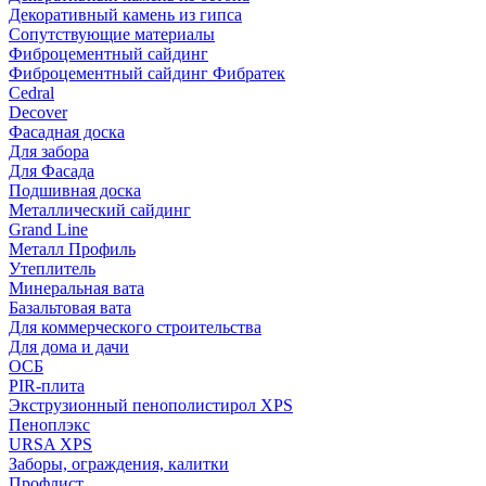
Декоративный камень из гипса
Сопутствующие материалы
Фиброцементный сайдинг
Фиброцементный сайдинг Фибратек
Cedral
Decover
Фасадная доска
Для забора
Для Фасада
Подшивная доска
Металлический сайдинг
Grand Line
Металл Профиль
Утеплитель
Минеральная вата
Базальтовая вата
Для коммерческого строительства
Для дома и дачи
ОСБ
PIR-плита
Экструзионный пенополистирол XPS
Пеноплэкс
URSA XPS
Заборы, ограждения, калитки
Профлист