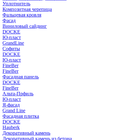
Уплотнитель
Композитная черепица
Фальцевая кровля
Фасад
Виниловый сайдинг
DOCKE
Ю-пласт
GrandLine
Софиты
DOCKE
Ю-пласт
FineBer
FineBer
Фасадная панель
DOCKE
FineBer
Альта-Прфиль
Ю-пласт
Я-фасад
Grand Line
Фасадная плитка
DOCKE
Hauberk
Декоративный камень
Декоративный камень из бетона