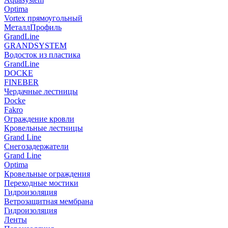
Optima
Vortex прямоугольный
МеталлПрофиль
GrandLine
GRANDSYSTEM
Водосток из пластика
GrandLine
DOCKE
FINEBER
Чердачные лестницы
Docke
Fakro
Ограждение кровли
Кровельные лестницы
Grand Line
Снегозадержатели
Grand Line
Optima
Кровельные ограждения
Переходные мостики
Гидроизоляция
Ветрозащитная мембрана
Гидроизоляция
Ленты