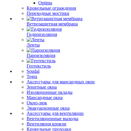
Optima
Кровельные ограждения
Переходные мостики
Ветрозащитная мембрана
Гидроизоляция
Ленты
Пароизоляция
Геотекстиль
Soudal
Tegra
Аксессуары для мансардных окон
Зенитные окна
Изоляционные оклады
Мансардные окна
Окно-люк
Эвакуационные окна
Аксессуары для вентиляции
Вентиляционные выходы
Вентиляция кровли
Кровельные проходки