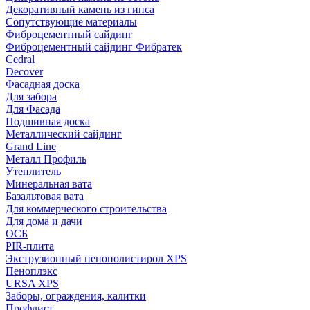
Декоративный камень из гипса
Сопутствующие материалы
Фиброцементный сайдинг
Фиброцементный сайдинг Фибратек
Cedral
Decover
Фасадная доска
Для забора
Для Фасада
Подшивная доска
Металлический сайдинг
Grand Line
Металл Профиль
Утеплитель
Минеральная вата
Базальтовая вата
Для коммерческого строительства
Для дома и дачи
ОСБ
PIR-плита
Экструзионный пенополистирол XPS
Пеноплэкс
URSA XPS
Заборы, ограждения, калитки
Профлист