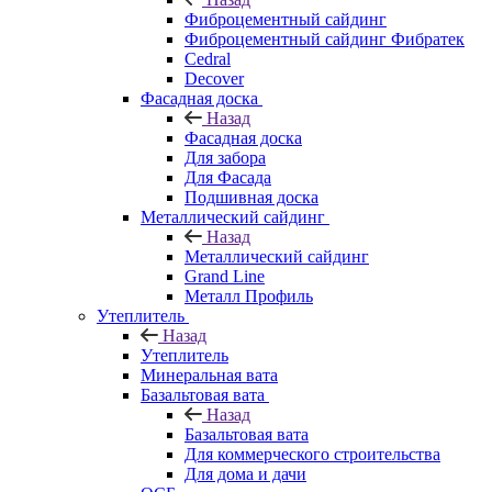
Фиброцементный сайдинг
Фиброцементный сайдинг Фибратек
Cedral
Decover
Фасадная доска
Назад
Фасадная доска
Для забора
Для Фасада
Подшивная доска
Металлический сайдинг
Назад
Металлический сайдинг
Grand Line
Металл Профиль
Утеплитель
Назад
Утеплитель
Минеральная вата
Базальтовая вата
Назад
Базальтовая вата
Для коммерческого строительства
Для дома и дачи