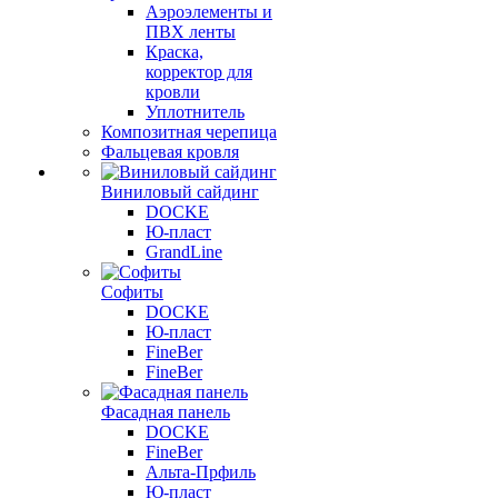
Аэроэлементы и
ПВХ ленты
Краска,
корректор для
кровли
Уплотнитель
Композитная черепица
Фальцевая кровля
Виниловый сайдинг
DOCKE
Ю-пласт
GrandLine
Софиты
DOCKE
Ю-пласт
FineBer
FineBer
Фасадная панель
DOCKE
FineBer
Альта-Прфиль
Ю-пласт