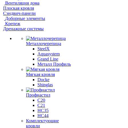
Вентиляция дома
Плоская кровля
Сэндвич-панели
Доборные элементы
Крепеж
Дренажные системы
Металлочерепица
SteelX
Aquasystem
Grand Line
Металл Профиль
Мягкая кровля
Docke
Shinglas
Профнастил
C20
C21
НС35
НС44
Комплектующие
кровли