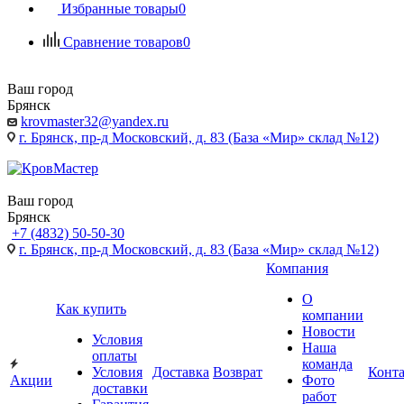
Избранные товары
0
Сравнение товаров
0
Ваш город
Брянск
krovmaster32@yandex.ru
г. Брянск, пр-д Московский, д. 83 (База «Мир» склад №12)
Ваш город
Брянск
+7 (4832) 50-50-30
г. Брянск, пр-д Московский, д. 83 (База «Мир» склад №12)
Компания
О
Как купить
компании
Новости
Условия
Наша
оплаты
команда
Условия
Доставка
Возврат
Конт
Акции
Фото
доставки
работ