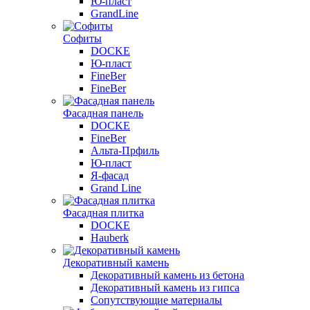
Ю-пласт
GrandLine
Софиты
DOCKE
Ю-пласт
FineBer
FineBer
Фасадная панель
DOCKE
FineBer
Альта-Прфиль
Ю-пласт
Я-фасад
Grand Line
Фасадная плитка
DOCKE
Hauberk
Декоративный камень
Декоративный камень из бетона
Декоративный камень из гипса
Сопутствующие материалы