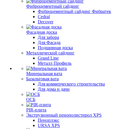
Фиброцементный сайдинг
Фиброцементный сайдинг Фибратек
Cedral
Decover
Фасадная доска
Для забора
Для Фасада
Подшивная доска
Металлический сайдинг
Grand Line
Металл Профиль
Минеральная вата
Базальтовая вата
Для коммерческого строительства
Для дома и дачи
ОСБ
PIR-плита
Экструзионный пенополистирол XPS
Пеноплэкс
URSA XPS