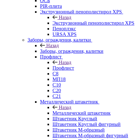
ОСБ
PIR-плита
Экструзионный пенополистирол XPS
Назад
Экструзионный пенополистирол XPS
Пеноплэкс
URSA XPS
Заборы, ограждения, калитки
Назад
Заборы, ограждения, калитки
Профлист
Назад
Профлист
С8
МП18
С10
С20
С21
Металлический штакетник
Назад
Металлический штакетник
Штакетник Круглый
Штакетник Круглый фигурный
Штакетник М-образный
Штакетник М-образный фигурный