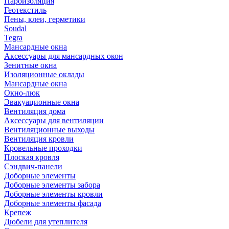
Пароизоляция
Геотекстиль
Пены, клеи, герметики
Soudal
Tegra
Мансардные окна
Аксессуары для мансардных окон
Зенитные окна
Изоляционные оклады
Мансардные окна
Окно-люк
Эвакуационные окна
Вентиляция дома
Аксессуары для вентиляции
Вентиляционные выходы
Вентиляция кровли
Кровельные проходки
Плоская кровля
Сэндвич-панели
Доборные элементы
Доборные элементы забора
Доборные элементы кровли
Доборные элементы фасада
Крепеж
Дюбели для утеплителя