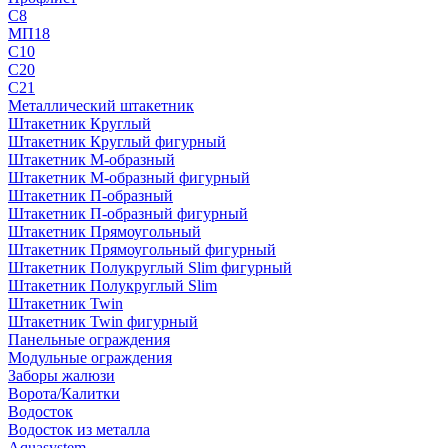
С8
МП18
С10
С20
С21
Металлический штакетник
Штакетник Круглый
Штакетник Круглый фигурный
Штакетник М-образный
Штакетник М-образный фигурный
Штакетник П-образный
Штакетник П-образный фигурный
Штакетник Прямоугольный
Штакетник Прямоугольный фигурный
Штакетник Полукруглый Slim фигурный
Штакетник Полукруглый Slim
Штакетник Twin
Штакетник Twin фигурный
Панельные ограждения
Модульные ограждения
Заборы жалюзи
Ворота/Калитки
Водосток
Водосток из металла
Aquasystem