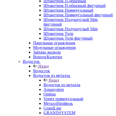
Штакетник П-образный
Штакетник П-образный фигурный
Штакетник Прямоугольный
Штакетник Прямоугольный фигурный
Штакетник Полукруглый Slim
фигурный
Штакетник Полукруглый Slim
Штакетник Twin
Штакетник Twin фигурный
Панельные ограждения
Модульные ограждения
Заборы жалюзи
Ворота/Калитки
Водосток
Назад
Водосток
Водосток из металла
Назад
Водосток из металла
Aquasystem
Optima
Vortex прямоугольный
МеталлПрофиль
GrandLine
GRANDSYSTEM