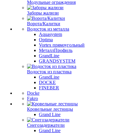
Модульные ограждения
Заборы жалюзи
Ворота/Калитки
Водосток из металла
Aquasystem
Optima
Vortex прямоугольный
МеталлПрофиль
GrandLine
GRANDSYSTEM
Водосток из пластика
GrandLine
DOCKE
FINEBER
Docke
Fakro
Кровельные лестницы
Grand Line
Снегозадержатели
Grand Line