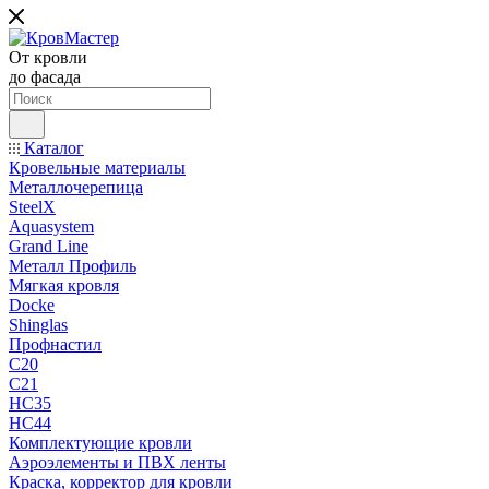
От кровли
до фасада
Каталог
Кровельные материалы
Металлочерепица
SteelX
Aquasystem
Grand Line
Металл Профиль
Мягкая кровля
Docke
Shinglas
Профнастил
C20
C21
НС35
НС44
Комплектующие кровли
Аэроэлементы и ПВХ ленты
Краска, корректор для кровли