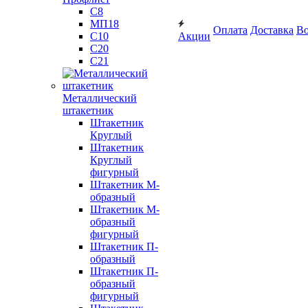
С8
МП18
Оплата
Доставка
Во
С10
Акции
С20
С21
Металлический
штакетник
Штакетник
Круглый
Штакетник
Круглый
фигурный
Штакетник М-
образный
Штакетник М-
образный
фигурный
Штакетник П-
образный
Штакетник П-
образный
фигурный