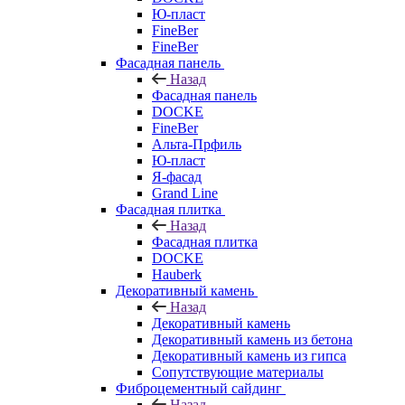
Ю-пласт
FineBer
FineBer
Фасадная панель
Назад
Фасадная панель
DOCKE
FineBer
Альта-Прфиль
Ю-пласт
Я-фасад
Grand Line
Фасадная плитка
Назад
Фасадная плитка
DOCKE
Hauberk
Декоративный камень
Назад
Декоративный камень
Декоративный камень из бетона
Декоративный камень из гипса
Сопутствующие материалы
Фиброцементный сайдинг
Назад