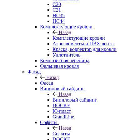
C20
C21
НС35
НС44
Комплектующие кровли
Назад
Комплектующие кровли
Аэроэлементы и ПВХ ленты
Краска, корректор для кровли
Уплотнитель
Композитная черепица
Фальцевая кровля
Фасад
Назад
Фасад
Виниловый сайдинг
Назад
Виниловый сайдинг
DOCKE
Ю-пласт
GrandLine
Софиты
Назад
Софиты
DOCKE