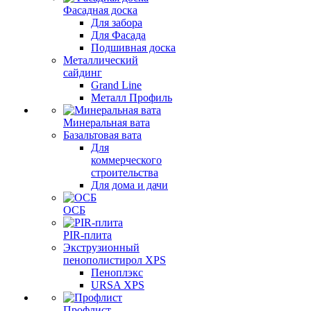
Фасадная доска
Для забора
Для Фасада
Подшивная доска
Металлический
сайдинг
Grand Line
Металл Профиль
Минеральная вата
Базальтовая вата
Для
коммерческого
строительства
Для дома и дачи
ОСБ
PIR-плита
Экструзионный
пенополистирол XPS
Пеноплэкс
URSA XPS
Профлист