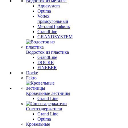
Водосток из металла
Aquasystem
Optima
Vortex
прямоугольный
МеталлПрофиль
GrandLine
GRANDSYSTEM
Водосток из пластика
GrandLine
DOCKE
FINEBER
Docke
Fakro
Кровельные лестницы
Grand Line
Снегозадержатели
Grand Line
Optima
Кровельные