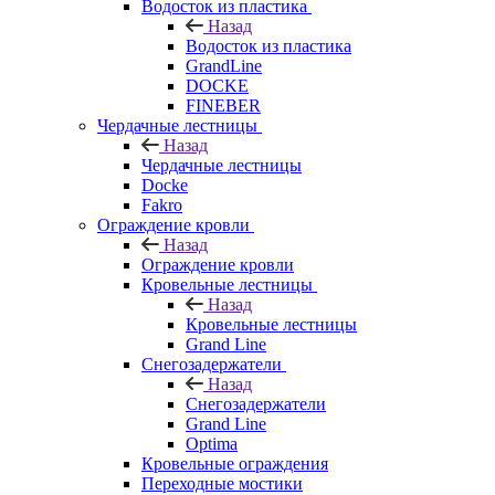
Водосток из пластика
Назад
Водосток из пластика
GrandLine
DOCKE
FINEBER
Чердачные лестницы
Назад
Чердачные лестницы
Docke
Fakro
Ограждение кровли
Назад
Ограждение кровли
Кровельные лестницы
Назад
Кровельные лестницы
Grand Line
Снегозадержатели
Назад
Снегозадержатели
Grand Line
Optima
Кровельные ограждения
Переходные мостики