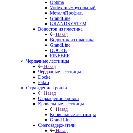
Optima
Vortex прямоугольный
МеталлПрофиль
GrandLine
GRANDSYSTEM
Водосток из пластика
Назад
Водосток из пластика
GrandLine
DOCKE
FINEBER
Чердачные лестницы
Назад
Чердачные лестницы
Docke
Fakro
Ограждение кровли
Назад
Ограждение кровли
Кровельные лестницы
Назад
Кровельные лестницы
Grand Line
Снегозадержатели
Назад