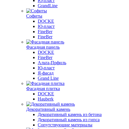
Ю-пласт
GrandLine
Софиты
DOCKE
Ю-пласт
FineBer
FineBer
Фасадная панель
DOCKE
FineBer
Альта-Прфиль
Ю-пласт
Я-фасад
Grand Line
Фасадная плитка
DOCKE
Hauberk
Декоративный камень
Декоративный камень из бетона
Декоративный камень из гипса
Сопутствующие материалы