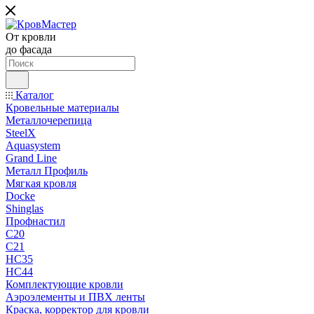
От кровли
до фасада
Каталог
Кровельные материалы
Металлочерепица
SteelX
Aquasystem
Grand Line
Металл Профиль
Мягкая кровля
Docke
Shinglas
Профнастил
C20
C21
НС35
НС44
Комплектующие кровли
Аэроэлементы и ПВХ ленты
Краска, корректор для кровли