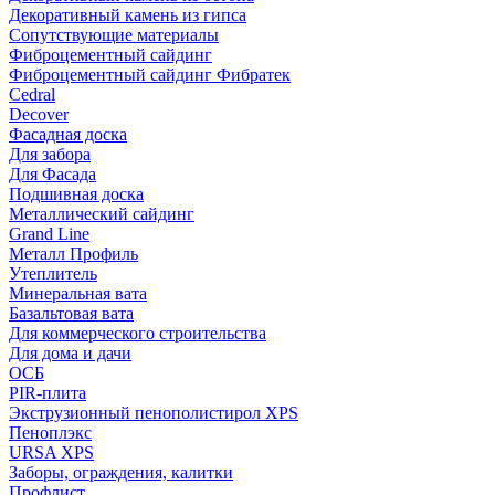
Декоративный камень из гипса
Сопутствующие материалы
Фиброцементный сайдинг
Фиброцементный сайдинг Фибратек
Cedral
Decover
Фасадная доска
Для забора
Для Фасада
Подшивная доска
Металлический сайдинг
Grand Line
Металл Профиль
Утеплитель
Минеральная вата
Базальтовая вата
Для коммерческого строительства
Для дома и дачи
ОСБ
PIR-плита
Экструзионный пенополистирол XPS
Пеноплэкс
URSA XPS
Заборы, ограждения, калитки
Профлист