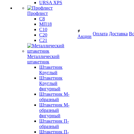
URSA XPS
Профлист
С8
МП18
С10
Оплата
Доставка
Во
С20
Акции
С21
Металлический
штакетник
Штакетник
Круглый
Штакетник
Круглый
фигурный
Штакетник М-
образный
Штакетник М-
образный
фигурный
Штакетник П-
образный
Штакетник П-