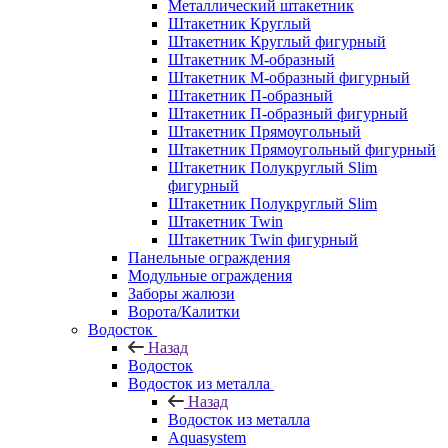
Металлический штакетник
Штакетник Круглый
Штакетник Круглый фигурный
Штакетник М-образный
Штакетник М-образный фигурный
Штакетник П-образный
Штакетник П-образный фигурный
Штакетник Прямоугольный
Штакетник Прямоугольный фигурный
Штакетник Полукруглый Slim
фигурный
Штакетник Полукруглый Slim
Штакетник Twin
Штакетник Twin фигурный
Панельные ограждения
Модульные ограждения
Заборы жалюзи
Ворота/Калитки
Водосток
Назад
Водосток
Водосток из металла
Назад
Водосток из металла
Aquasystem