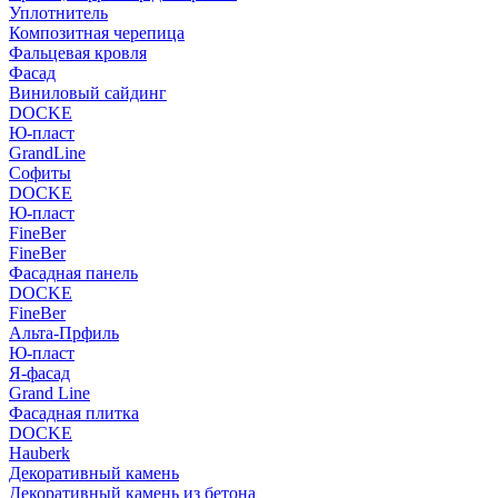
Уплотнитель
Композитная черепица
Фальцевая кровля
Фасад
Виниловый сайдинг
DOCKE
Ю-пласт
GrandLine
Софиты
DOCKE
Ю-пласт
FineBer
FineBer
Фасадная панель
DOCKE
FineBer
Альта-Прфиль
Ю-пласт
Я-фасад
Grand Line
Фасадная плитка
DOCKE
Hauberk
Декоративный камень
Декоративный камень из бетона