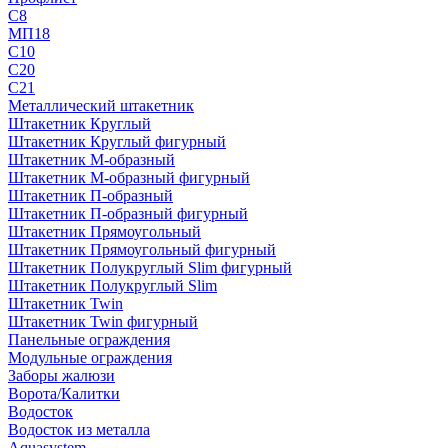
С8
МП18
С10
С20
С21
Металлический штакетник
Штакетник Круглый
Штакетник Круглый фигурный
Штакетник М-образный
Штакетник М-образный фигурный
Штакетник П-образный
Штакетник П-образный фигурный
Штакетник Прямоугольный
Штакетник Прямоугольный фигурный
Штакетник Полукруглый Slim фигурный
Штакетник Полукруглый Slim
Штакетник Twin
Штакетник Twin фигурный
Панельные ограждения
Модульные ограждения
Заборы жалюзи
Ворота/Калитки
Водосток
Водосток из металла
Aquasystem