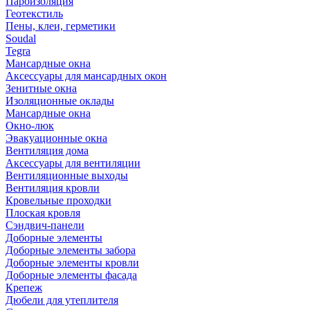
Пароизоляция
Геотекстиль
Пены, клеи, герметики
Soudal
Tegra
Мансардные окна
Аксессуары для мансардных окон
Зенитные окна
Изоляционные оклады
Мансардные окна
Окно-люк
Эвакуационные окна
Вентиляция дома
Аксессуары для вентиляции
Вентиляционные выходы
Вентиляция кровли
Кровельные проходки
Плоская кровля
Сэндвич-панели
Доборные элементы
Доборные элементы забора
Доборные элементы кровли
Доборные элементы фасада
Крепеж
Дюбели для утеплителя