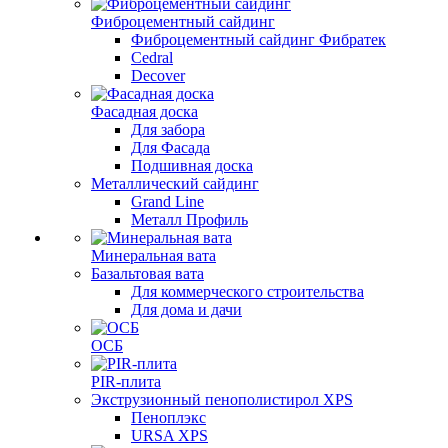
Фиброцементный сайдинг
Фиброцементный сайдинг Фибратек
Cedral
Decover
Фасадная доска
Для забора
Для Фасада
Подшивная доска
Металлический сайдинг
Grand Line
Металл Профиль
Минеральная вата
Базальтовая вата
Для коммерческого строительства
Для дома и дачи
ОСБ
PIR-плита
Экструзионный пенополистирол XPS
Пеноплэкс
URSA XPS