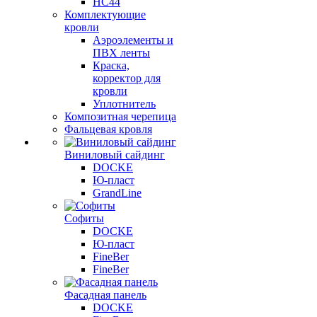
НС44
Комплектующие
кровли
Аэроэлементы и
ПВХ ленты
Краска,
корректор для
кровли
Уплотнитель
Композитная черепица
Фальцевая кровля
Виниловый сайдинг
DOCKE
Ю-пласт
GrandLine
Софиты
DOCKE
Ю-пласт
FineBer
FineBer
Фасадная панель
DOCKE