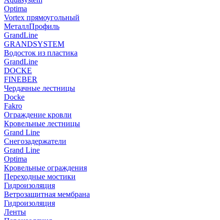
Optima
Vortex прямоугольный
МеталлПрофиль
GrandLine
GRANDSYSTEM
Водосток из пластика
GrandLine
DOCKE
FINEBER
Чердачные лестницы
Docke
Fakro
Ограждение кровли
Кровельные лестницы
Grand Line
Снегозадержатели
Grand Line
Optima
Кровельные ограждения
Переходные мостики
Гидроизоляция
Ветрозащитная мембрана
Гидроизоляция
Ленты