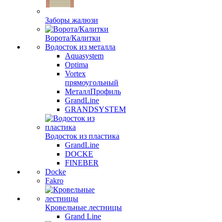
Заборы жалюзи
Ворота/Калитки
Водосток из металла
Aquasystem
Optima
Vortex
прямоугольный
МеталлПрофиль
GrandLine
GRANDSYSTEM
Водосток из пластика
GrandLine
DOCKE
FINEBER
Docke
Fakro
Кровельные лестницы
Grand Line