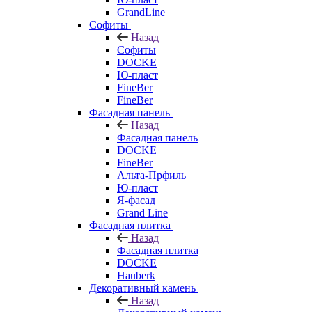
GrandLine
Софиты
Назад
Софиты
DOCKE
Ю-пласт
FineBer
FineBer
Фасадная панель
Назад
Фасадная панель
DOCKE
FineBer
Альта-Прфиль
Ю-пласт
Я-фасад
Grand Line
Фасадная плитка
Назад
Фасадная плитка
DOCKE
Hauberk
Декоративный камень
Назад