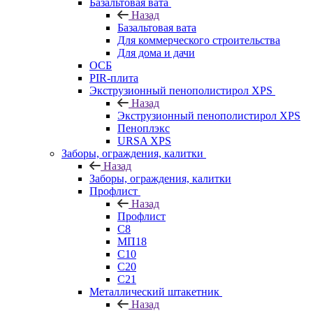
Базальтовая вата
Назад
Базальтовая вата
Для коммерческого строительства
Для дома и дачи
ОСБ
PIR-плита
Экструзионный пенополистирол XPS
Назад
Экструзионный пенополистирол XPS
Пеноплэкс
URSA XPS
Заборы, ограждения, калитки
Назад
Заборы, ограждения, калитки
Профлист
Назад
Профлист
С8
МП18
С10
С20
С21
Металлический штакетник
Назад