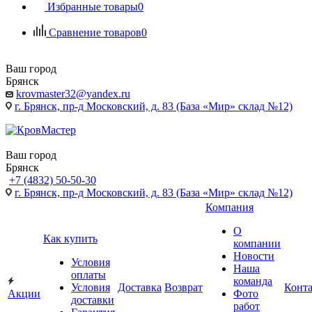
Избранные товары
0
Сравнение товаров
0
Ваш город
Брянск
krovmaster32@yandex.ru
г. Брянск, пр-д Московский, д. 83 (База «Мир» склад №12)
Ваш город
Брянск
+7 (4832) 50-50-30
г. Брянск, пр-д Московский, д. 83 (База «Мир» склад №12)
Компания
О
Как купить
компании
Новости
Условия
Наша
оплаты
команда
Условия
Доставка
Возврат
Конт
Акции
Фото
доставки
работ