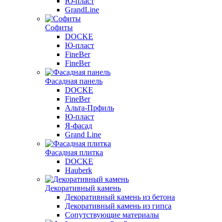
Ю-пласт
GrandLine
Софиты
DOCKE
Ю-пласт
FineBer
FineBer
Фасадная панель
DOCKE
FineBer
Альта-Прфиль
Ю-пласт
Я-фасад
Grand Line
Фасадная плитка
DOCKE
Hauberk
Декоративный камень
Декоративный камень из бетона
Декоративный камень из гипса
Сопутствующие материалы