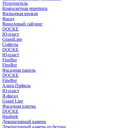
Уплотнитель
Композитная черепица
Фальцевая кровля
Фасад
Виниловый сайдинг
DOCKE
Ю-пласт
GrandLine
Софиты
DOCKE
Ю-пласт
FineBer
FineBer
Фасадная панель
DOCKE
FineBer
Альта-Прфиль
Ю-пласт
Я-фасад
Grand Line
Фасадная плитка
DOCKE
Hauberk
Декоративный камень
Декоративный камень из бетона