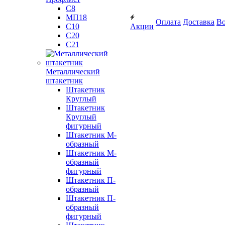
С8
МП18
Оплата
Доставка
Во
С10
Акции
С20
С21
Металлический
штакетник
Штакетник
Круглый
Штакетник
Круглый
фигурный
Штакетник М-
образный
Штакетник М-
образный
фигурный
Штакетник П-
образный
Штакетник П-
образный
фигурный