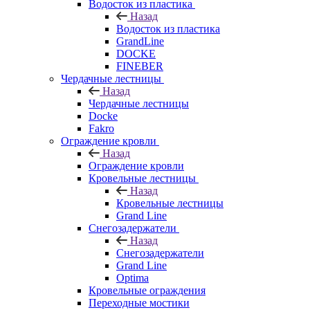
Водосток из пластика
Назад
Водосток из пластика
GrandLine
DOCKE
FINEBER
Чердачные лестницы
Назад
Чердачные лестницы
Docke
Fakro
Ограждение кровли
Назад
Ограждение кровли
Кровельные лестницы
Назад
Кровельные лестницы
Grand Line
Снегозадержатели
Назад
Снегозадержатели
Grand Line
Optima
Кровельные ограждения
Переходные мостики