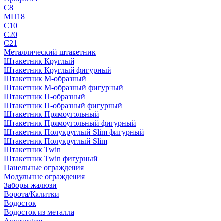
С8
МП18
С10
С20
С21
Металлический штакетник
Штакетник Круглый
Штакетник Круглый фигурный
Штакетник М-образный
Штакетник М-образный фигурный
Штакетник П-образный
Штакетник П-образный фигурный
Штакетник Прямоугольный
Штакетник Прямоугольный фигурный
Штакетник Полукруглый Slim фигурный
Штакетник Полукруглый Slim
Штакетник Twin
Штакетник Twin фигурный
Панельные ограждения
Модульные ограждения
Заборы жалюзи
Ворота/Калитки
Водосток
Водосток из металла
Aquasystem