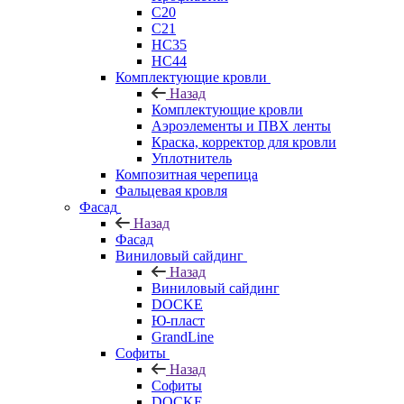
C20
C21
НС35
НС44
Комплектующие кровли
Назад
Комплектующие кровли
Аэроэлементы и ПВХ ленты
Краска, корректор для кровли
Уплотнитель
Композитная черепица
Фальцевая кровля
Фасад
Назад
Фасад
Виниловый сайдинг
Назад
Виниловый сайдинг
DOCKE
Ю-пласт
GrandLine
Софиты
Назад
Софиты
DOCKE