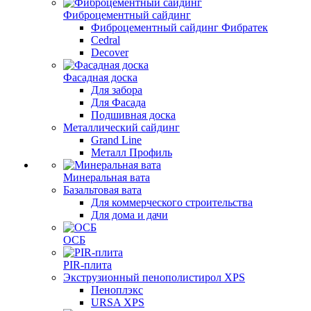
Фиброцементный сайдинг
Фиброцементный сайдинг Фибратек
Cedral
Decover
Фасадная доска
Для забора
Для Фасада
Подшивная доска
Металлический сайдинг
Grand Line
Металл Профиль
Минеральная вата
Базальтовая вата
Для коммерческого строительства
Для дома и дачи
ОСБ
PIR-плита
Экструзионный пенополистирол XPS
Пеноплэкс
URSA XPS