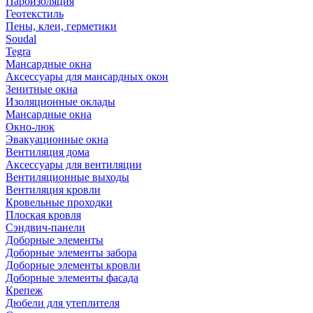
Пароизоляция
Геотекстиль
Пены, клеи, герметики
Soudal
Tegra
Мансардные окна
Аксессуары для мансардных окон
Зенитные окна
Изоляционные оклады
Мансардные окна
Окно-люк
Эвакуационные окна
Вентиляция дома
Аксессуары для вентиляции
Вентиляционные выходы
Вентиляция кровли
Кровельные проходки
Плоская кровля
Сэндвич-панели
Доборные элементы
Доборные элементы забора
Доборные элементы кровли
Доборные элементы фасада
Крепеж
Дюбели для утеплителя