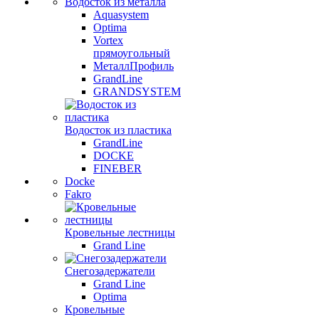
Водосток из металла
Aquasystem
Optima
Vortex
прямоугольный
МеталлПрофиль
GrandLine
GRANDSYSTEM
Водосток из пластика
GrandLine
DOCKE
FINEBER
Docke
Fakro
Кровельные лестницы
Grand Line
Снегозадержатели
Grand Line
Optima
Кровельные