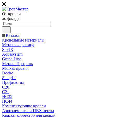
От кровли
до фасада
Каталог
Кровельные материалы
Металлочерепица
SteelX
Aquasystem
Grand Line
Металл Профиль
Мягкая кровля
Docke
Shinglas
Профнастил
C20
C21
НС35
НС44
Комплектующие кровли
Аэроэлементы и ПВХ ленты
Краска, корректор для кровли