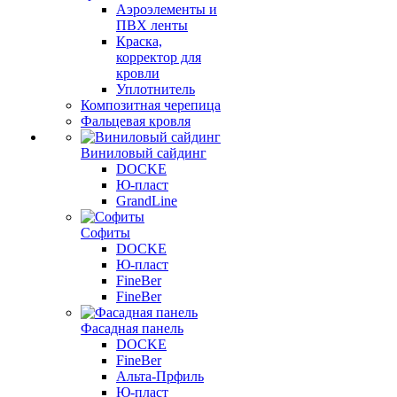
Аэроэлементы и
ПВХ ленты
Краска,
корректор для
кровли
Уплотнитель
Композитная черепица
Фальцевая кровля
Виниловый сайдинг
DOCKE
Ю-пласт
GrandLine
Софиты
DOCKE
Ю-пласт
FineBer
FineBer
Фасадная панель
DOCKE
FineBer
Альта-Прфиль
Ю-пласт