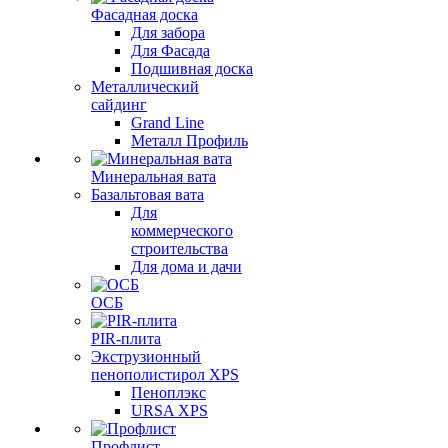
Фасадная доска
Для забора
Для Фасада
Подшивная доска
Металлический
сайдинг
Grand Line
Металл Профиль
Минеральная вата
Базальтовая вата
Для
коммерческого
строительства
Для дома и дачи
ОСБ
PIR-плита
Экструзионный
пенополистирол XPS
Пеноплэкс
URSA XPS
Профлист