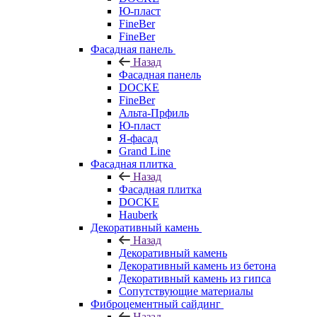
Ю-пласт
FineBer
FineBer
Фасадная панель
Назад
Фасадная панель
DOCKE
FineBer
Альта-Прфиль
Ю-пласт
Я-фасад
Grand Line
Фасадная плитка
Назад
Фасадная плитка
DOCKE
Hauberk
Декоративный камень
Назад
Декоративный камень
Декоративный камень из бетона
Декоративный камень из гипса
Сопутствующие материалы
Фиброцементный сайдинг
Назад