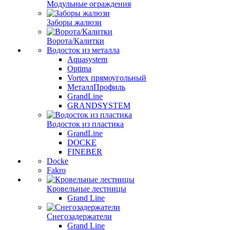
Модульные ограждения
Заборы жалюзи
Ворота/Калитки
Водосток из металла
Aquasystem
Optima
Vortex прямоугольный
МеталлПрофиль
GrandLine
GRANDSYSTEM
Водосток из пластика
GrandLine
DOCKE
FINEBER
Docke
Fakro
Кровельные лестницы
Grand Line
Снегозадержатели
Grand Line