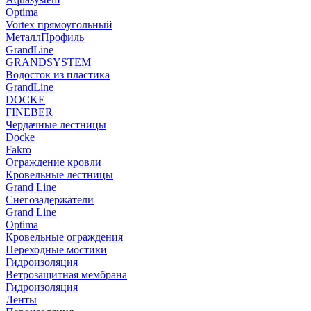
Optima
Vortex прямоугольный
МеталлПрофиль
GrandLine
GRANDSYSTEM
Водосток из пластика
GrandLine
DOCKE
FINEBER
Чердачные лестницы
Docke
Fakro
Ограждение кровли
Кровельные лестницы
Grand Line
Снегозадержатели
Grand Line
Optima
Кровельные ограждения
Переходные мостики
Гидроизоляция
Ветрозащитная мембрана
Гидроизоляция
Ленты