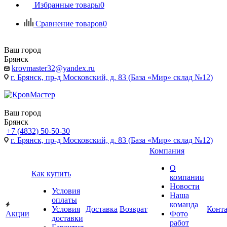
Избранные товары
0
Сравнение товаров
0
Ваш город
Брянск
krovmaster32@yandex.ru
г. Брянск, пр-д Московский, д. 83 (База «Мир» склад №12)
Ваш город
Брянск
+7 (4832) 50-50-30
г. Брянск, пр-д Московский, д. 83 (База «Мир» склад №12)
Компания
О
Как купить
компании
Новости
Условия
Наша
оплаты
команда
Условия
Доставка
Возврат
Конт
Акции
Фото
доставки
работ