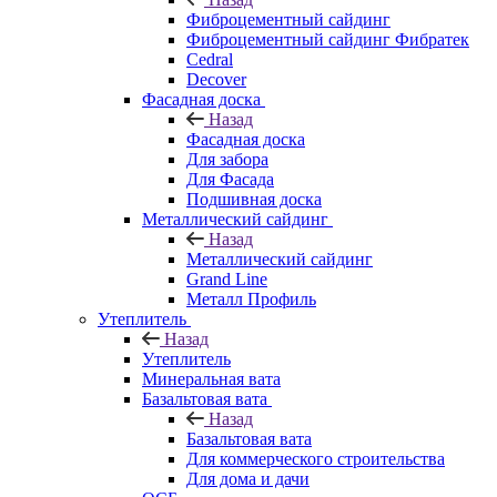
Фиброцементный сайдинг
Фиброцементный сайдинг Фибратек
Cedral
Decover
Фасадная доска
Назад
Фасадная доска
Для забора
Для Фасада
Подшивная доска
Металлический сайдинг
Назад
Металлический сайдинг
Grand Line
Металл Профиль
Утеплитель
Назад
Утеплитель
Минеральная вата
Базальтовая вата
Назад
Базальтовая вата
Для коммерческого строительства
Для дома и дачи