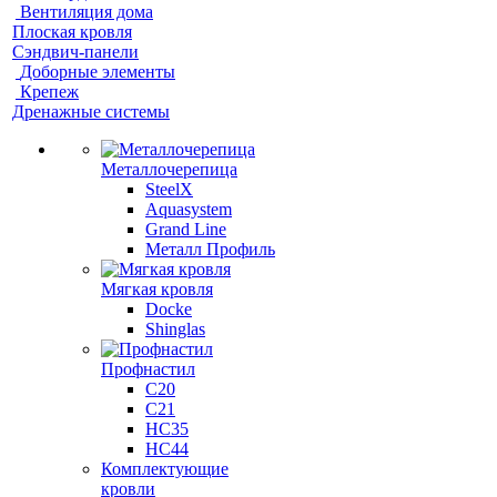
Вентиляция дома
Плоская кровля
Сэндвич-панели
Доборные элементы
Крепеж
Дренажные системы
Металлочерепица
SteelX
Aquasystem
Grand Line
Металл Профиль
Мягкая кровля
Docke
Shinglas
Профнастил
C20
C21
НС35
НС44
Комплектующие
кровли