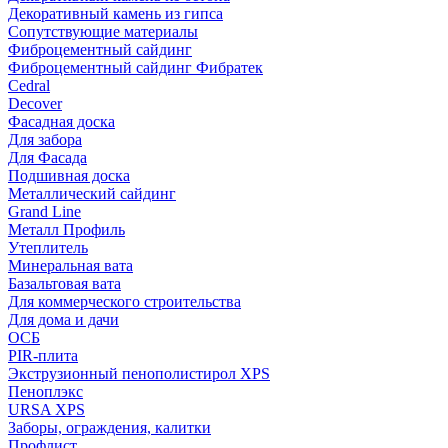
Декоративный камень из гипса
Сопутствующие материалы
Фиброцементный сайдинг
Фиброцементный сайдинг Фибратек
Cedral
Decover
Фасадная доска
Для забора
Для Фасада
Подшивная доска
Металлический сайдинг
Grand Line
Металл Профиль
Утеплитель
Минеральная вата
Базальтовая вата
Для коммерческого строительства
Для дома и дачи
ОСБ
PIR-плита
Экструзионный пенополистирол XPS
Пеноплэкс
URSA XPS
Заборы, ограждения, калитки
Профлист