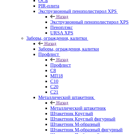
ОСБ
PIR-плита
Экструзионный пенополистирол XPS
Назад
Экструзионный пенополистирол XPS
Пеноплэкс
URSA XPS
Заборы, ограждения, калитки
Назад
Заборы, ограждения, калитки
Профлист
Назад
Профлист
С8
МП18
С10
С20
С21
Металлический штакетник
Назад
Металлический штакетник
Штакетник Круглый
Штакетник Круглый фигурный
Штакетник М-образный
Штакетник М-образный фигурный