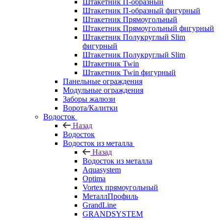
Штакетник П-образный
Штакетник П-образный фигурный
Штакетник Прямоугольный
Штакетник Прямоугольный фигурный
Штакетник Полукруглый Slim
фигурный
Штакетник Полукруглый Slim
Штакетник Twin
Штакетник Twin фигурный
Панельные ограждения
Модульные ограждения
Заборы жалюзи
Ворота/Калитки
Водосток
Назад
Водосток
Водосток из металла
Назад
Водосток из металла
Aquasystem
Optima
Vortex прямоугольный
МеталлПрофиль
GrandLine
GRANDSYSTEM