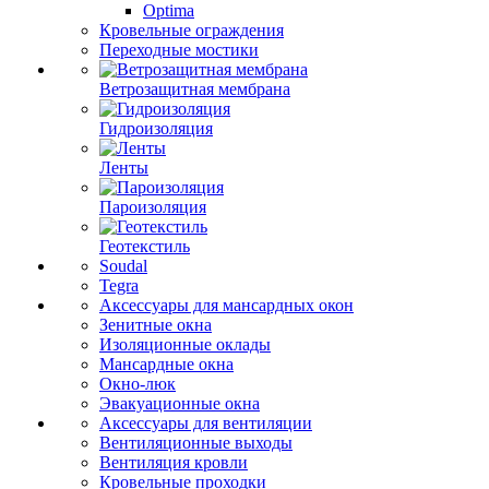
Optima
Кровельные ограждения
Переходные мостики
Ветрозащитная мембрана
Гидроизоляция
Ленты
Пароизоляция
Геотекстиль
Soudal
Tegra
Аксессуары для мансардных окон
Зенитные окна
Изоляционные оклады
Мансардные окна
Окно-люк
Эвакуационные окна
Аксессуары для вентиляции
Вентиляционные выходы
Вентиляция кровли
Кровельные проходки