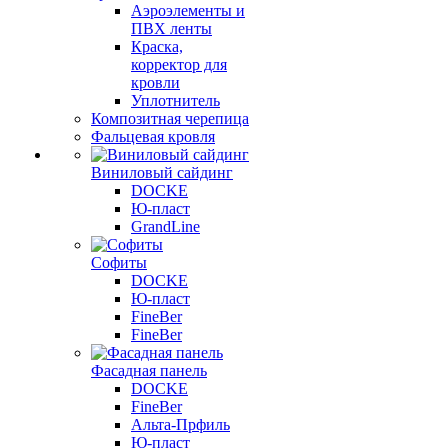
Аэроэлементы и
ПВХ ленты
Краска,
корректор для
кровли
Уплотнитель
Композитная черепица
Фальцевая кровля
Виниловый сайдинг
DOCKE
Ю-пласт
GrandLine
Софиты
DOCKE
Ю-пласт
FineBer
FineBer
Фасадная панель
DOCKE
FineBer
Альта-Прфиль
Ю-пласт