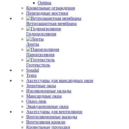
Optima
Кровельные ограждения
Переходные мостики
Ветрозащитная мембрана
Гидроизоляция
Ленты
Пароизоляция
Геотекстиль
Soudal
Tegra
Аксессуары для мансардных окон
Зенитные окна
Изоляционные оклады
Мансардные окна
Окно-люк
Эвакуационные окна
Аксессуары для вентиляции
Вентиляционные выходы
Вентиляция кровли
Кровельные проходки