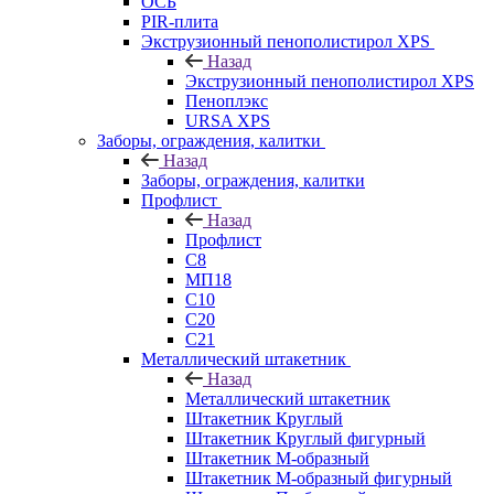
ОСБ
PIR-плита
Экструзионный пенополистирол XPS
Назад
Экструзионный пенополистирол XPS
Пеноплэкс
URSA XPS
Заборы, ограждения, калитки
Назад
Заборы, ограждения, калитки
Профлист
Назад
Профлист
С8
МП18
С10
С20
С21
Металлический штакетник
Назад
Металлический штакетник
Штакетник Круглый
Штакетник Круглый фигурный
Штакетник М-образный
Штакетник М-образный фигурный