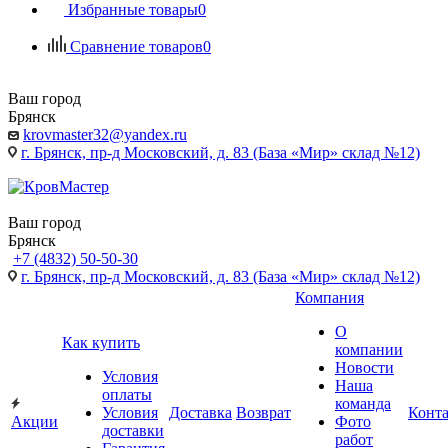
Избранные товары
0
Сравнение товаров
0
Ваш город
Брянск
krovmaster32@yandex.ru
г. Брянск, пр-д Московский, д. 83 (База «Мир» склад №12)
Ваш город
Брянск
+7 (4832) 50-50-30
г. Брянск, пр-д Московский, д. 83 (База «Мир» склад №12)
Компания
О
Как купить
компании
Новости
Условия
Наша
оплаты
команда
Условия
Доставка
Возврат
Конт
Акции
Фото
доставки
работ