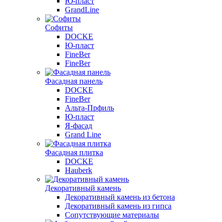
Ю-пласт
GrandLine
Софиты
DOCKE
Ю-пласт
FineBer
FineBer
Фасадная панель
DOCKE
FineBer
Альта-Прфиль
Ю-пласт
Я-фасад
Grand Line
Фасадная плитка
DOCKE
Hauberk
Декоративный камень
Декоративный камень из бетона
Декоративный камень из гипса
Сопутствующие материалы