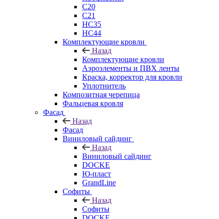
C20
C21
НС35
НС44
Комплектующие кровли
Назад
Комплектующие кровли
Аэроэлементы и ПВХ ленты
Краска, корректор для кровли
Уплотнитель
Композитная черепица
Фальцевая кровля
Фасад
Назад
Фасад
Виниловый сайдинг
Назад
Виниловый сайдинг
DOCKE
Ю-пласт
GrandLine
Софиты
Назад
Софиты
DOCKE