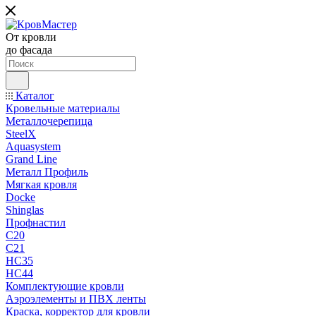
От кровли
до фасада
Каталог
Кровельные материалы
Металлочерепица
SteelX
Aquasystem
Grand Line
Металл Профиль
Мягкая кровля
Docke
Shinglas
Профнастил
C20
C21
НС35
НС44
Комплектующие кровли
Аэроэлементы и ПВХ ленты
Краска, корректор для кровли