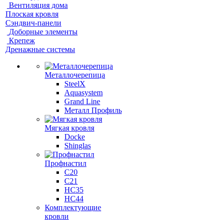
Вентиляция дома
Плоская кровля
Сэндвич-панели
Доборные элементы
Крепеж
Дренажные системы
Металлочерепица
SteelX
Aquasystem
Grand Line
Металл Профиль
Мягкая кровля
Docke
Shinglas
Профнастил
C20
C21
НС35
НС44
Комплектующие
кровли