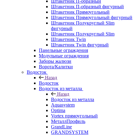
Штакетник П-образный
Штакетник П-образный фигурный
Штакетник Прямоугольный
Штакетник Прямоугольный фигурный
Штакетник Полукруглый Slim
фигурный
Штакетник Полукруглый Slim
Штакетник Twin
Штакетник Twin фигурный
Панельные ограждения
Модульные ограждения
Заборы жалюзи
Ворота/Калитки
Водосток
Назад
Водосток
Водосток из металла
Назад
Водосток из металла
Aquasystem
Optima
Vortex прямоугольный
МеталлПрофиль
GrandLine
GRANDSYSTEM