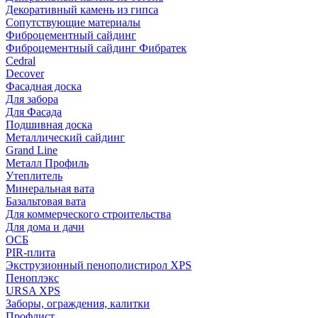
Декоративный камень из гипса
Сопутствующие материалы
Фиброцементный сайдинг
Фиброцементный сайдинг Фибратек
Cedral
Decover
Фасадная доска
Для забора
Для Фасада
Подшивная доска
Металлический сайдинг
Grand Line
Металл Профиль
Утеплитель
Минеральная вата
Базальтовая вата
Для коммерческого строительства
Для дома и дачи
ОСБ
PIR-плита
Экструзионный пенополистирол XPS
Пеноплэкс
URSA XPS
Заборы, ограждения, калитки
Профлист