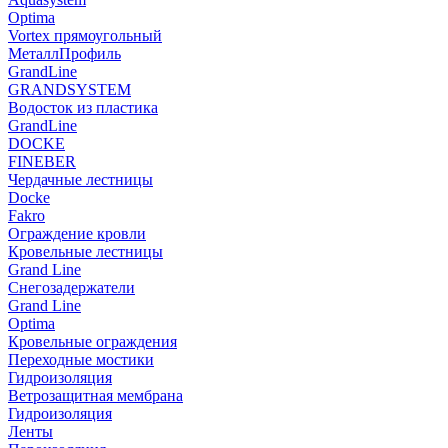
Optima
Vortex прямоугольный
МеталлПрофиль
GrandLine
GRANDSYSTEM
Водосток из пластика
GrandLine
DOCKE
FINEBER
Чердачные лестницы
Docke
Fakro
Ограждение кровли
Кровельные лестницы
Grand Line
Снегозадержатели
Grand Line
Optima
Кровельные ограждения
Переходные мостики
Гидроизоляция
Ветрозащитная мембрана
Гидроизоляция
Ленты