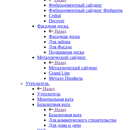
Фиброцементный сайдинг
Фиброцементный сайдинг Фибратек
Cedral
Decover
Фасадная доска
Назад
Фасадная доска
Для забора
Для Фасада
Подшивная доска
Металлический сайдинг
Назад
Металлический сайдинг
Grand Line
Металл Профиль
Утеплитель
Назад
Утеплитель
Минеральная вата
Базальтовая вата
Назад
Базальтовая вата
Для коммерческого строительства
Для дома и дачи