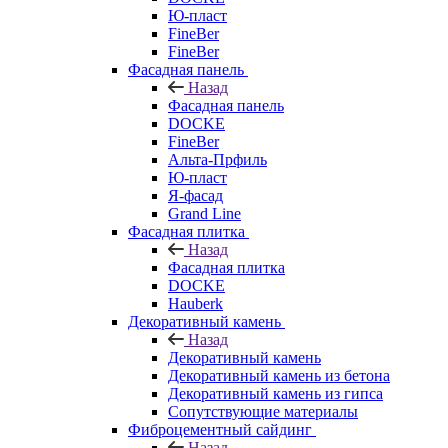
Ю-пласт
FineBer
FineBer
Фасадная панель
Назад
Фасадная панель
DOCKE
FineBer
Альта-Прфиль
Ю-пласт
Я-фасад
Grand Line
Фасадная плитка
Назад
Фасадная плитка
DOCKE
Hauberk
Декоративный камень
Назад
Декоративный камень
Декоративный камень из бетона
Декоративный камень из гипса
Сопутствующие материалы
Фиброцементный сайдинг
Назад