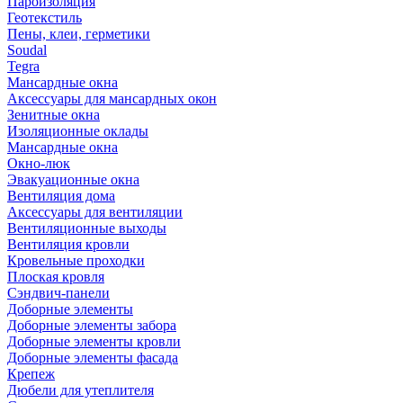
Пароизоляция
Геотекстиль
Пены, клеи, герметики
Soudal
Tegra
Мансардные окна
Аксессуары для мансардных окон
Зенитные окна
Изоляционные оклады
Мансардные окна
Окно-люк
Эвакуационные окна
Вентиляция дома
Аксессуары для вентиляции
Вентиляционные выходы
Вентиляция кровли
Кровельные проходки
Плоская кровля
Сэндвич-панели
Доборные элементы
Доборные элементы забора
Доборные элементы кровли
Доборные элементы фасада
Крепеж
Дюбели для утеплителя