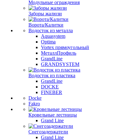
Модульные ограждения
Заборы жалюзи
Ворота/Калитки
Водосток из металла
Aquasystem
Optima
Vortex прямоугольный
МеталлПрофиль
GrandLine
GRANDSYSTEM
Водосток из пластика
GrandLine
DOCKE
FINEBER
Docke
Fakro
Кровельные лестницы
Grand Line
Снегозадержатели
Grand Line