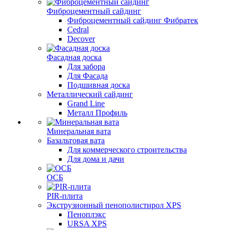
Фиброцементный сайдинг
Фиброцементный сайдинг Фибратек
Cedral
Decover
Фасадная доска
Для забора
Для Фасада
Подшивная доска
Металлический сайдинг
Grand Line
Металл Профиль
Минеральная вата
Базальтовая вата
Для коммерческого строительства
Для дома и дачи
ОСБ
PIR-плита
Экструзионный пенополистирол XPS
Пеноплэкс
URSA XPS