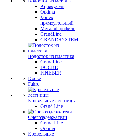
Водосток из металла
Aquasystem
Optima
Vortex
прямоугольный
МеталлПрофиль
GrandLine
GRANDSYSTEM
Водосток из пластика
GrandLine
DOCKE
FINEBER
Docke
Fakro
Кровельные лестницы
Grand Line
Снегозадержатели
Grand Line
Optima
Кровельные