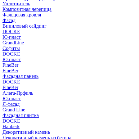
Уплотнитель
Композитная черепица
Фальцевая кровля
Фасад
Виниловый сайдинг
DOCKE
Ю-пласт
GrandLine
Софиты
DOCKE
Ю-пласт
FineBer
FineBer
Фасадная панель
DOCKE
FineBer
Альта-Прфиль
Ю-пласт
Я-фасад
Grand Line
Фасадная плитка
DOCKE
Hauberk
Декоративный камень
Декоративный камень из бетона