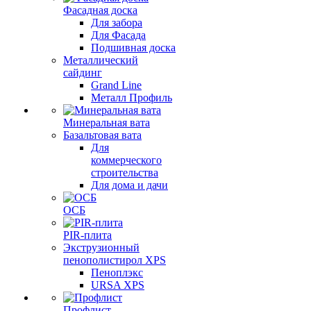
Фасадная доска
Для забора
Для Фасада
Подшивная доска
Металлический
сайдинг
Grand Line
Металл Профиль
Минеральная вата
Базальтовая вата
Для
коммерческого
строительства
Для дома и дачи
ОСБ
PIR-плита
Экструзионный
пенополистирол XPS
Пеноплэкс
URSA XPS
Профлист