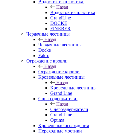
Водосток из пластика
Назад
Водосток из пластика
GrandLine
DOCKE
FINEBER
Чердачные лестницы
Назад
Чердачные лестницы
Docke
Fakro
Ограждение кровли
Назад
Ограждение кровли
Кровельные лестницы
Назад
Кровельные лестницы
Grand Line
Снегозадержатели
Назад
Снегозадержатели
Grand Line
Optima
Кровельные ограждения
Переходные мостики