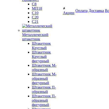
С8
МП18
Оплата
Доставка
Во
С10
Акции
С20
С21
Металлический
штакетник
Штакетник
Круглый
Штакетник
Круглый
фигурный
Штакетник М-
образный
Штакетник М-
образный
фигурный
Штакетник П-
образный
Штакетник П-
образный
фигурный