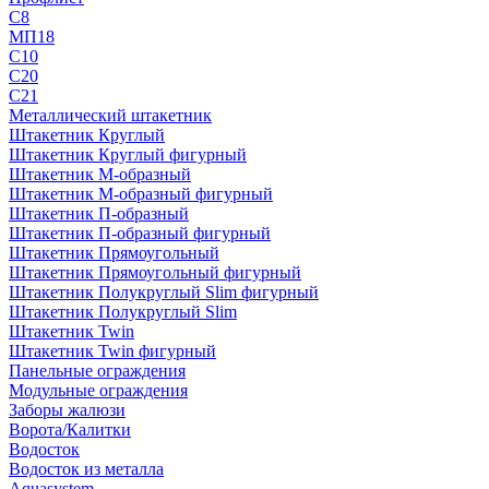
С8
МП18
С10
С20
С21
Металлический штакетник
Штакетник Круглый
Штакетник Круглый фигурный
Штакетник М-образный
Штакетник М-образный фигурный
Штакетник П-образный
Штакетник П-образный фигурный
Штакетник Прямоугольный
Штакетник Прямоугольный фигурный
Штакетник Полукруглый Slim фигурный
Штакетник Полукруглый Slim
Штакетник Twin
Штакетник Twin фигурный
Панельные ограждения
Модульные ограждения
Заборы жалюзи
Ворота/Калитки
Водосток
Водосток из металла
Aquasystem