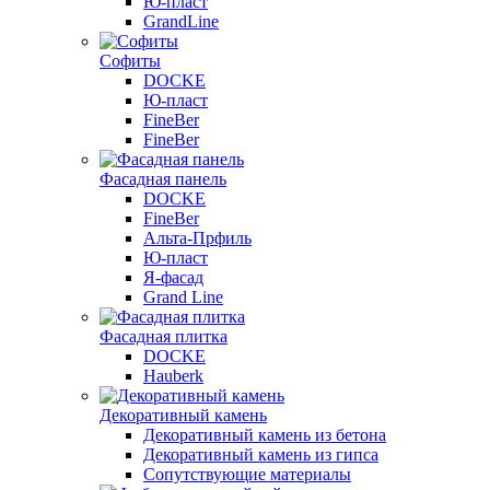
Ю-пласт
GrandLine
Софиты
DOCKE
Ю-пласт
FineBer
FineBer
Фасадная панель
DOCKE
FineBer
Альта-Прфиль
Ю-пласт
Я-фасад
Grand Line
Фасадная плитка
DOCKE
Hauberk
Декоративный камень
Декоративный камень из бетона
Декоративный камень из гипса
Сопутствующие материалы