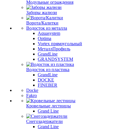
Модульные ограждения
Заборы жалюзи
Ворота/Калитки
Водосток из металла
Aquasystem
Optima
Vortex прямоугольный
МеталлПрофиль
GrandLine
GRANDSYSTEM
Водосток из пластика
GrandLine
DOCKE
FINEBER
Docke
Fakro
Кровельные лестницы
Grand Line
Снегозадержатели
Grand Line