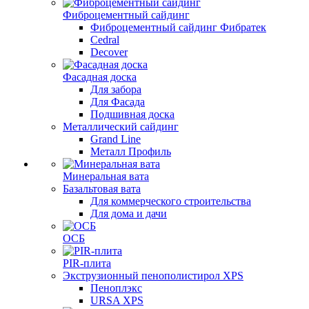
Фиброцементный сайдинг
Фиброцементный сайдинг Фибратек
Cedral
Decover
Фасадная доска
Для забора
Для Фасада
Подшивная доска
Металлический сайдинг
Grand Line
Металл Профиль
Минеральная вата
Базальтовая вата
Для коммерческого строительства
Для дома и дачи
ОСБ
PIR-плита
Экструзионный пенополистирол XPS
Пеноплэкс
URSA XPS