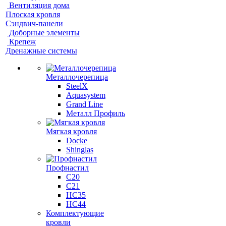
Вентиляция дома
Плоская кровля
Сэндвич-панели
Доборные элементы
Крепеж
Дренажные системы
Металлочерепица
SteelX
Aquasystem
Grand Line
Металл Профиль
Мягкая кровля
Docke
Shinglas
Профнастил
C20
C21
НС35
НС44
Комплектующие
кровли