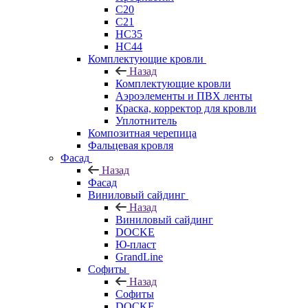
C20
C21
НС35
НС44
Комплектующие кровли
Назад
Комплектующие кровли
Аэроэлементы и ПВХ ленты
Краска, корректор для кровли
Уплотнитель
Композитная черепица
Фальцевая кровля
Фасад
Назад
Фасад
Виниловый сайдинг
Назад
Виниловый сайдинг
DOCKE
Ю-пласт
GrandLine
Софиты
Назад
Софиты
DOCKE