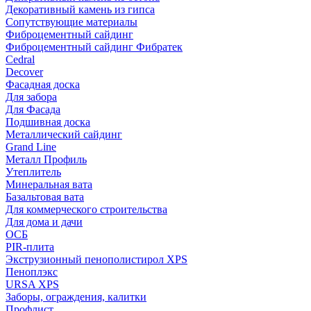
Декоративный камень из гипса
Сопутствующие материалы
Фиброцементный сайдинг
Фиброцементный сайдинг Фибратек
Cedral
Decover
Фасадная доска
Для забора
Для Фасада
Подшивная доска
Металлический сайдинг
Grand Line
Металл Профиль
Утеплитель
Минеральная вата
Базальтовая вата
Для коммерческого строительства
Для дома и дачи
ОСБ
PIR-плита
Экструзионный пенополистирол XPS
Пеноплэкс
URSA XPS
Заборы, ограждения, калитки
Профлист