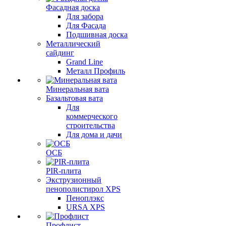
Фасадная доска
Для забора
Для Фасада
Подшивная доска
Металлический
сайдинг
Grand Line
Металл Профиль
Минеральная вата
Базальтовая вата
Для
коммерческого
строительства
Для дома и дачи
ОСБ
PIR-плита
Экструзионный
пенополистирол XPS
Пеноплэкс
URSA XPS
Профлист