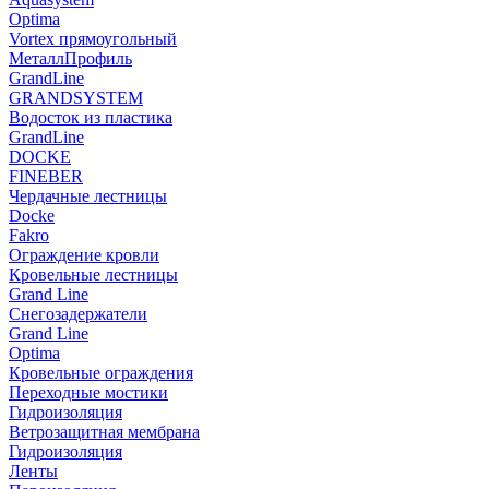
Optima
Vortex прямоугольный
МеталлПрофиль
GrandLine
GRANDSYSTEM
Водосток из пластика
GrandLine
DOCKE
FINEBER
Чердачные лестницы
Docke
Fakro
Ограждение кровли
Кровельные лестницы
Grand Line
Снегозадержатели
Grand Line
Optima
Кровельные ограждения
Переходные мостики
Гидроизоляция
Ветрозащитная мембрана
Гидроизоляция
Ленты