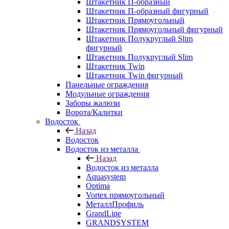
Штакетник П-образный
Штакетник П-образный фигурный
Штакетник Прямоугольный
Штакетник Прямоугольный фигурный
Штакетник Полукруглый Slim
фигурный
Штакетник Полукруглый Slim
Штакетник Twin
Штакетник Twin фигурный
Панельные ограждения
Модульные ограждения
Заборы жалюзи
Ворота/Калитки
Водосток
Назад
Водосток
Водосток из металла
Назад
Водосток из металла
Aquasystem
Optima
Vortex прямоугольный
МеталлПрофиль
GrandLine
GRANDSYSTEM