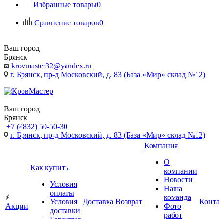
Избранные товары
0
Сравнение товаров
0
Ваш город
Брянск
krovmaster32@yandex.ru
г. Брянск, пр-д Московский, д. 83 (База «Мир» склад №12)
Ваш город
Брянск
+7 (4832) 50-50-30
г. Брянск, пр-д Московский, д. 83 (База «Мир» склад №12)
Компания
О
Как купить
компании
Новости
Условия
Наша
оплаты
команда
Условия
Доставка
Возврат
Конт
Акции
Фото
доставки
работ