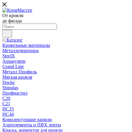
От кровли
до фасада
Каталог
Кровельные материалы
Металлочерепица
SteelX
Aquasystem
Grand Line
Металл Профиль
Мягкая кровля
Docke
Shinglas
Профнастил
C20
C21
НС35
НС44
Комплектующие кровли
Аэроэлементы и ПВХ ленты
Краска, корректор для кровли