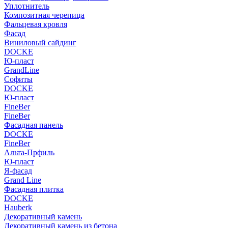
Уплотнитель
Композитная черепица
Фальцевая кровля
Фасад
Виниловый сайдинг
DOCKE
Ю-пласт
GrandLine
Софиты
DOCKE
Ю-пласт
FineBer
FineBer
Фасадная панель
DOCKE
FineBer
Альта-Прфиль
Ю-пласт
Я-фасад
Grand Line
Фасадная плитка
DOCKE
Hauberk
Декоративный камень
Декоративный камень из бетона