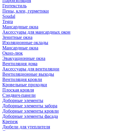
Пароизоляция
Геотекстиль
Пены, клеи, герметики
Soudal
Tegra
Мансардные окна
Аксессуары для мансардных окон
Зенитные окна
Изоляционные оклады
Мансардные окна
Окно-люк
Эвакуационные окна
Вентиляция дома
Аксессуары для вентиляции
Вентиляционные выходы
Вентиляция кровли
Кровельные проходки
Плоская кровля
Сэндвич-панели
Доборные элементы
Доборные элементы забора
Доборные элементы кровли
Доборные элементы фасада
Крепеж
Дюбели для утеплителя