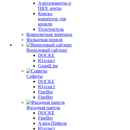
Аэроэлементы и
ПВХ ленты
Краска,
корректор для
кровли
Уплотнитель
Композитная черепица
Фальцевая кровля
Виниловый сайдинг
DOCKE
Ю-пласт
GrandLine
Софиты
DOCKE
Ю-пласт
FineBer
FineBer
Фасадная панель
DOCKE
FineBer
Альта-Прфиль
Ю-пласт