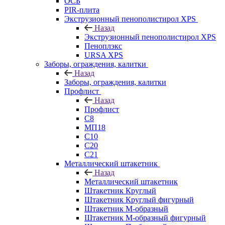
ОСБ
PIR-плита
Экструзионный пенополистирол XPS
Назад
Экструзионный пенополистирол XPS
Пеноплэкс
URSA XPS
Заборы, ограждения, калитки
Назад
Заборы, ограждения, калитки
Профлист
Назад
Профлист
С8
МП18
С10
С20
С21
Металлический штакетник
Назад
Металлический штакетник
Штакетник Круглый
Штакетник Круглый фигурный
Штакетник М-образный
Штакетник М-образный фигурный