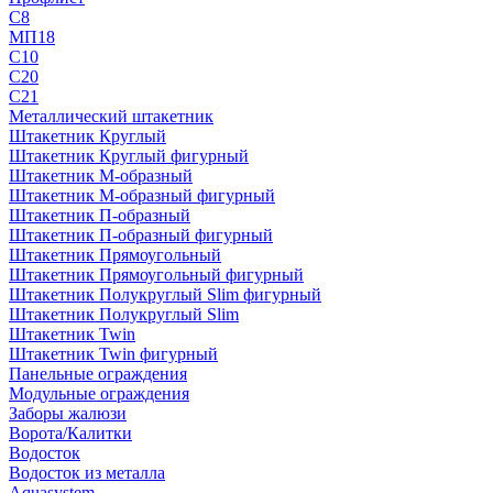
С8
МП18
С10
С20
С21
Металлический штакетник
Штакетник Круглый
Штакетник Круглый фигурный
Штакетник М-образный
Штакетник М-образный фигурный
Штакетник П-образный
Штакетник П-образный фигурный
Штакетник Прямоугольный
Штакетник Прямоугольный фигурный
Штакетник Полукруглый Slim фигурный
Штакетник Полукруглый Slim
Штакетник Twin
Штакетник Twin фигурный
Панельные ограждения
Модульные ограждения
Заборы жалюзи
Ворота/Калитки
Водосток
Водосток из металла
Aquasystem