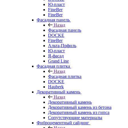
Ю-пласт
FineBer
FineBer
Фасадная панель
Назад
Фасадная панель
DOCKE
FineBer
Альта-Прфиль
Ю-пласт
Я-фасад
Grand Line
Фасадная плитка
Назад
Фасадная плитка
DOCKE
Hauberk
Декоративный камень
Назад
Декоративный камень
Декоративный камень из бетона
Декоративный камень из гипса
Сопутствующие материалы
Фиброцементный сайдинг
Назад