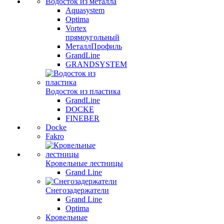
Водосток из металла
Aquasystem
Optima
Vortex
прямоугольный
МеталлПрофиль
GrandLine
GRANDSYSTEM
Водосток из пластика
GrandLine
DOCKE
FINEBER
Docke
Fakro
Кровельные лестницы
Grand Line
Снегозадержатели
Grand Line
Optima
Кровельные