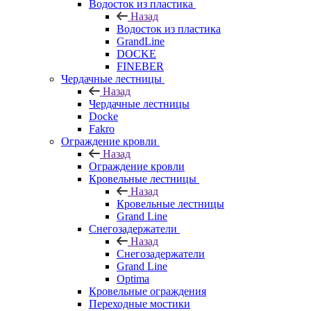
Водосток из пластика
Назад
Водосток из пластика
GrandLine
DOCKE
FINEBER
Чердачные лестницы
Назад
Чердачные лестницы
Docke
Fakro
Ограждение кровли
Назад
Ограждение кровли
Кровельные лестницы
Назад
Кровельные лестницы
Grand Line
Снегозадержатели
Назад
Снегозадержатели
Grand Line
Optima
Кровельные ограждения
Переходные мостики