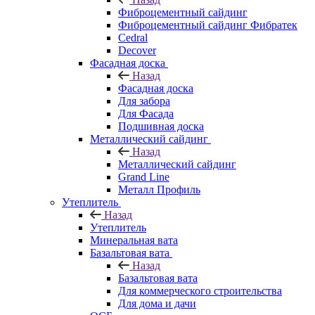
Фиброцементный сайдинг
Фиброцементный сайдинг Фибратек
Cedral
Decover
Фасадная доска
Назад
Фасадная доска
Для забора
Для Фасада
Подшивная доска
Металлический сайдинг
Назад
Металлический сайдинг
Grand Line
Металл Профиль
Утеплитель
Назад
Утеплитель
Минеральная вата
Базальтовая вата
Назад
Базальтовая вата
Для коммерческого строительства
Для дома и дачи