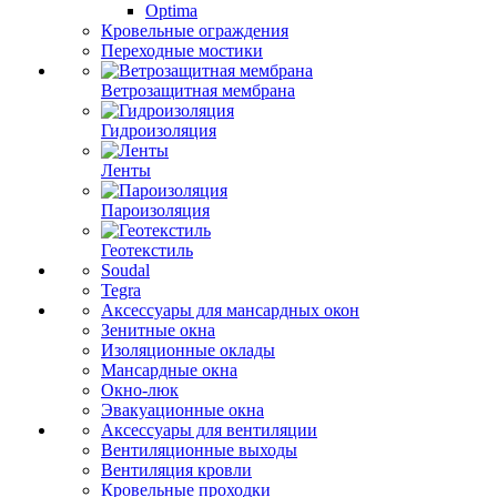
Optima
Кровельные ограждения
Переходные мостики
Ветрозащитная мембрана
Гидроизоляция
Ленты
Пароизоляция
Геотекстиль
Soudal
Tegra
Аксессуары для мансардных окон
Зенитные окна
Изоляционные оклады
Мансардные окна
Окно-люк
Эвакуационные окна
Аксессуары для вентиляции
Вентиляционные выходы
Вентиляция кровли
Кровельные проходки