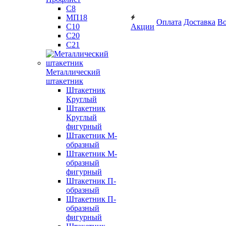
С8
МП18
Оплата
Доставка
Во
С10
Акции
С20
С21
Металлический
штакетник
Штакетник
Круглый
Штакетник
Круглый
фигурный
Штакетник М-
образный
Штакетник М-
образный
фигурный
Штакетник П-
образный
Штакетник П-
образный
фигурный