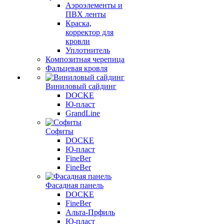
Аэроэлементы и
ПВХ ленты
Краска,
корректор для
кровли
Уплотнитель
Композитная черепица
Фальцевая кровля
Виниловый сайдинг
DOCKE
Ю-пласт
GrandLine
Софиты
DOCKE
Ю-пласт
FineBer
FineBer
Фасадная панель
DOCKE
FineBer
Альта-Прфиль
Ю-пласт