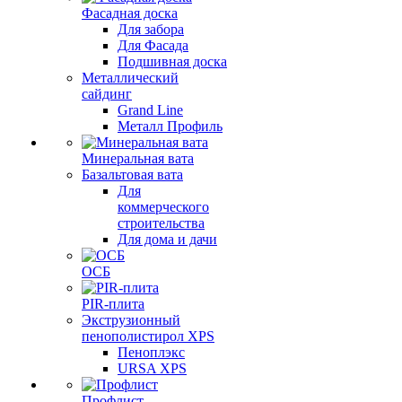
Фасадная доска
Для забора
Для Фасада
Подшивная доска
Металлический
сайдинг
Grand Line
Металл Профиль
Минеральная вата
Базальтовая вата
Для
коммерческого
строительства
Для дома и дачи
ОСБ
PIR-плита
Экструзионный
пенополистирол XPS
Пеноплэкс
URSA XPS
Профлист