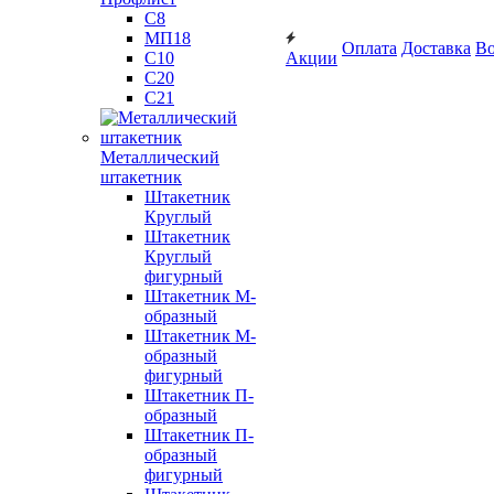
С8
МП18
Оплата
Доставка
Во
С10
Акции
С20
С21
Металлический
штакетник
Штакетник
Круглый
Штакетник
Круглый
фигурный
Штакетник М-
образный
Штакетник М-
образный
фигурный
Штакетник П-
образный
Штакетник П-
образный
фигурный