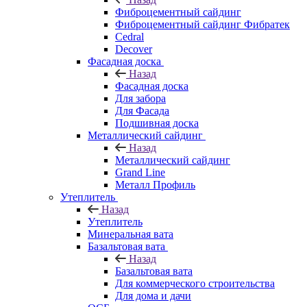
Фиброцементный сайдинг
Фиброцементный сайдинг Фибратек
Cedral
Decover
Фасадная доска
Назад
Фасадная доска
Для забора
Для Фасада
Подшивная доска
Металлический сайдинг
Назад
Металлический сайдинг
Grand Line
Металл Профиль
Утеплитель
Назад
Утеплитель
Минеральная вата
Базальтовая вата
Назад
Базальтовая вата
Для коммерческого строительства
Для дома и дачи