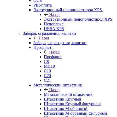
ОСБ
PIR-плита
Экструзионный пенополистирол XPS
Назад
Экструзионный пенополистирол XPS
Пеноплэкс
URSA XPS
Заборы, ограждения, калитки
Назад
Заборы, ограждения, калитки
Профлист
Назад
Профлист
С8
МП18
С10
С20
С21
Металлический штакетник
Назад
Металлический штакетник
Штакетник Круглый
Штакетник Круглый фигурный
Штакетник М-образный
Штакетник М-образный фигурный