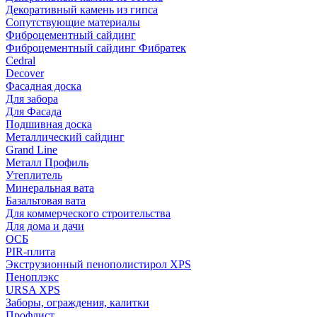
Декоративный камень из гипса
Сопутствующие материалы
Фиброцементный сайдинг
Фиброцементный сайдинг Фибратек
Cedral
Decover
Фасадная доска
Для забора
Для Фасада
Подшивная доска
Металлический сайдинг
Grand Line
Металл Профиль
Утеплитель
Минеральная вата
Базальтовая вата
Для коммерческого строительства
Для дома и дачи
ОСБ
PIR-плита
Экструзионный пенополистирол XPS
Пеноплэкс
URSA XPS
Заборы, ограждения, калитки
Профлист