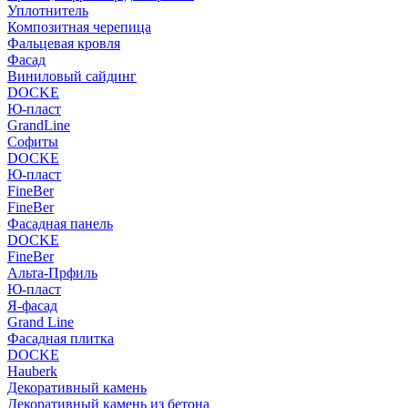
Уплотнитель
Композитная черепица
Фальцевая кровля
Фасад
Виниловый сайдинг
DOCKE
Ю-пласт
GrandLine
Софиты
DOCKE
Ю-пласт
FineBer
FineBer
Фасадная панель
DOCKE
FineBer
Альта-Прфиль
Ю-пласт
Я-фасад
Grand Line
Фасадная плитка
DOCKE
Hauberk
Декоративный камень
Декоративный камень из бетона