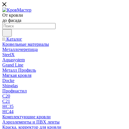
От кровли
до фасада
Каталог
Кровельные материалы
Металлочерепица
SteelX
Aquasystem
Grand Line
Металл Профиль
Мягкая кровля
Docke
Shinglas
Профнастил
C20
C21
НС35
НС44
Комплектующие кровли
Аэроэлементы и ПВХ ленты
Краска, корректор для кровли