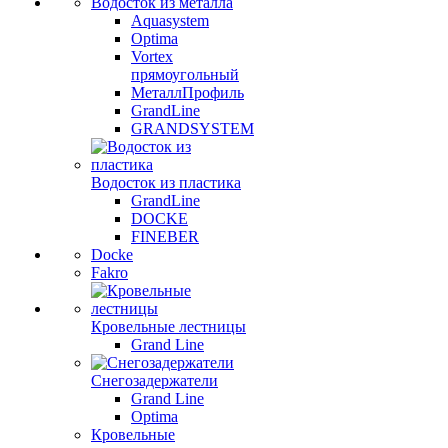
Водосток из металла
Aquasystem
Optima
Vortex
прямоугольный
МеталлПрофиль
GrandLine
GRANDSYSTEM
Водосток из пластика
GrandLine
DOCKE
FINEBER
Docke
Fakro
Кровельные лестницы
Grand Line
Снегозадержатели
Grand Line
Optima
Кровельные