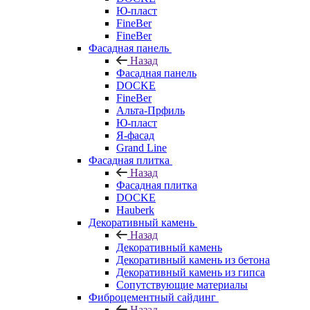
Ю-пласт
FineBer
FineBer
Фасадная панель
Назад
Фасадная панель
DOCKE
FineBer
Альта-Прфиль
Ю-пласт
Я-фасад
Grand Line
Фасадная плитка
Назад
Фасадная плитка
DOCKE
Hauberk
Декоративный камень
Назад
Декоративный камень
Декоративный камень из бетона
Декоративный камень из гипса
Сопутствующие материалы
Фиброцементный сайдинг
Назад