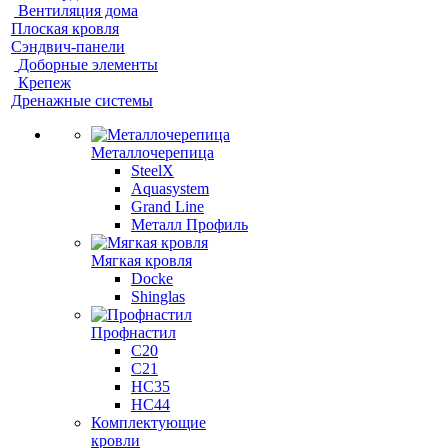
Вентиляция дома
Плоская кровля
Сэндвич-панели
Доборные элементы
Крепеж
Дренажные системы
Металлочерепица
SteelX
Aquasystem
Grand Line
Металл Профиль
Мягкая кровля
Docke
Shinglas
Профнастил
C20
C21
НС35
НС44
Комплектующие
кровли