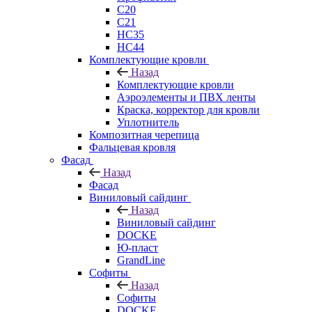
C20
C21
НС35
НС44
Комплектующие кровли
Назад
Комплектующие кровли
Аэроэлементы и ПВХ ленты
Краска, корректор для кровли
Уплотнитель
Композитная черепица
Фальцевая кровля
Фасад
Назад
Фасад
Виниловый сайдинг
Назад
Виниловый сайдинг
DOCKE
Ю-пласт
GrandLine
Софиты
Назад
Софиты
DOCKE