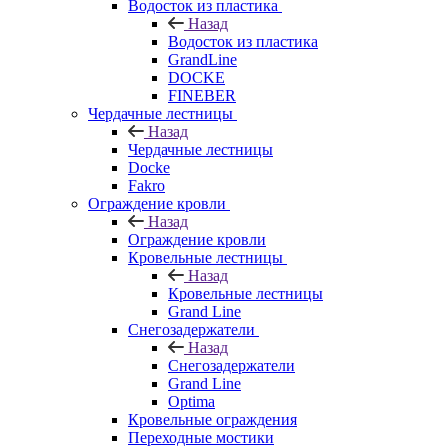
Водосток из пластика
Назад
Водосток из пластика
GrandLine
DOCKE
FINEBER
Чердачные лестницы
Назад
Чердачные лестницы
Docke
Fakro
Ограждение кровли
Назад
Ограждение кровли
Кровельные лестницы
Назад
Кровельные лестницы
Grand Line
Снегозадержатели
Назад
Снегозадержатели
Grand Line
Optima
Кровельные ограждения
Переходные мостики