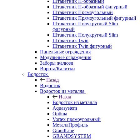
Штакетник П-образный
Штакетник П-образный фигурный
Штакетник Прямоугольный
Штакетник Прямоугольный фигурный
Штакетник Полукруглый Slim
фигурный
Штакетник Полукруглый Slim
Штакетник Twin
Штакетник Twin фигурный
Панельные ограждения
Модульные ограждения
Заборы жалюзи
Ворота/Калитки
Водосток
Назад
Водосток
Водосток из металла
Назад
Водосток из металла
Aquasystem
Optima
Vortex прямоугольный
МеталлПрофиль
GrandLine
GRANDSYSTEM