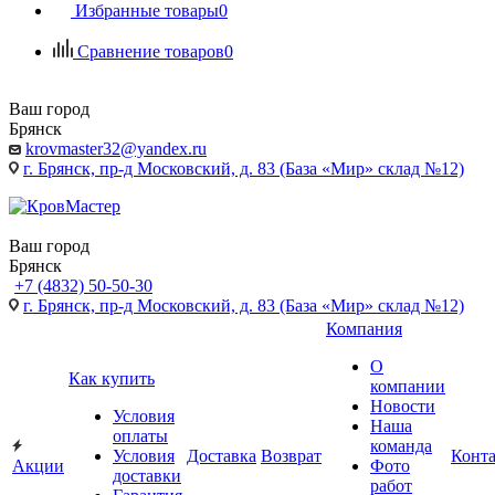
Избранные товары
0
Сравнение товаров
0
Ваш город
Брянск
krovmaster32@yandex.ru
г. Брянск, пр-д Московский, д. 83 (База «Мир» склад №12)
Ваш город
Брянск
+7 (4832) 50-50-30
г. Брянск, пр-д Московский, д. 83 (База «Мир» склад №12)
Компания
О
Как купить
компании
Новости
Условия
Наша
оплаты
команда
Условия
Доставка
Возврат
Конт
Акции
Фото
доставки
работ