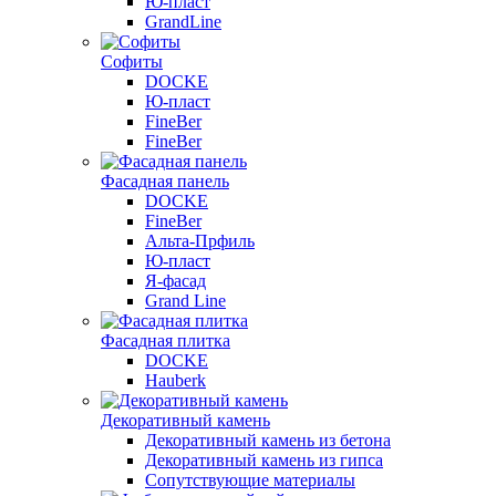
Ю-пласт
GrandLine
Софиты
DOCKE
Ю-пласт
FineBer
FineBer
Фасадная панель
DOCKE
FineBer
Альта-Прфиль
Ю-пласт
Я-фасад
Grand Line
Фасадная плитка
DOCKE
Hauberk
Декоративный камень
Декоративный камень из бетона
Декоративный камень из гипса
Сопутствующие материалы