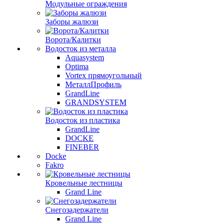
Модульные ограждения
Заборы жалюзи
Ворота/Калитки
Водосток из металла
Aquasystem
Optima
Vortex прямоугольный
МеталлПрофиль
GrandLine
GRANDSYSTEM
Водосток из пластика
GrandLine
DOCKE
FINEBER
Docke
Fakro
Кровельные лестницы
Grand Line
Снегозадержатели
Grand Line