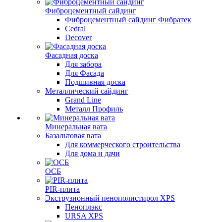
Фиброцементный сайдинг
Фиброцементный сайдинг Фибратек
Cedral
Decover
Фасадная доска
Для забора
Для Фасада
Подшивная доска
Металлический сайдинг
Grand Line
Металл Профиль
Минеральная вата
Базальтовая вата
Для коммерческого строительства
Для дома и дачи
ОСБ
PIR-плита
Экструзионный пенополистирол XPS
Пеноплэкс
URSA XPS