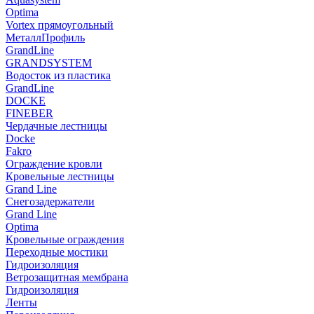
Optima
Vortex прямоугольный
МеталлПрофиль
GrandLine
GRANDSYSTEM
Водосток из пластика
GrandLine
DOCKE
FINEBER
Чердачные лестницы
Docke
Fakro
Ограждение кровли
Кровельные лестницы
Grand Line
Снегозадержатели
Grand Line
Optima
Кровельные ограждения
Переходные мостики
Гидроизоляция
Ветрозащитная мембрана
Гидроизоляция
Ленты