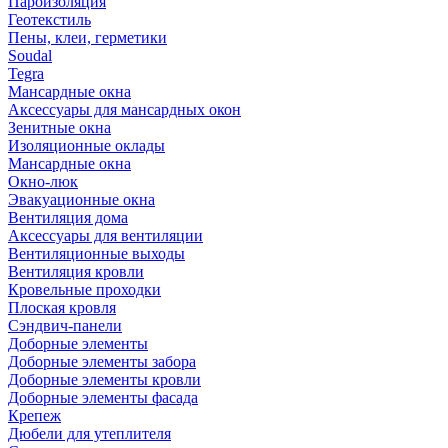
Пароизоляция
Геотекстиль
Пены, клеи, герметики
Soudal
Tegra
Мансардные окна
Аксессуары для мансардных окон
Зенитные окна
Изоляционные оклады
Мансардные окна
Окно-люк
Эвакуационные окна
Вентиляция дома
Аксессуары для вентиляции
Вентиляционные выходы
Вентиляция кровли
Кровельные проходки
Плоская кровля
Сэндвич-панели
Доборные элементы
Доборные элементы забора
Доборные элементы кровли
Доборные элементы фасада
Крепеж
Дюбели для утеплителя