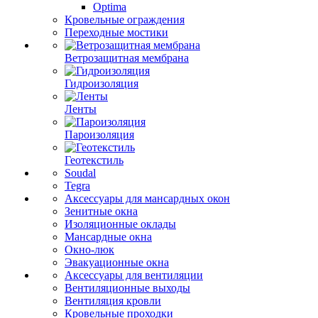
Optima
Кровельные ограждения
Переходные мостики
Ветрозащитная мембрана
Гидроизоляция
Ленты
Пароизоляция
Геотекстиль
Soudal
Tegra
Аксессуары для мансардных окон
Зенитные окна
Изоляционные оклады
Мансардные окна
Окно-люк
Эвакуационные окна
Аксессуары для вентиляции
Вентиляционные выходы
Вентиляция кровли
Кровельные проходки