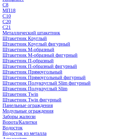
С8
МП18
С10
С20
С21
Металлический штакетник
Штакетник Круглый
Штакетник Круглый фигурный
Штакетник М-образный
Штакетник М-образный фигурный
Штакетник П-образный
Штакетник П-образный фигурный
Штакетник Прямоугольный
Штакетник Прямоугольный фигурный
Штакетник Полукруглый Slim фигурный
Штакетник Полукруглый Slim
Штакетник Twin
Штакетник Twin фигурный
Панельные ограждения
Модульные ограждения
Заборы жалюзи
Ворота/Калитки
Водосток
Водосток из металла
Aquasystem