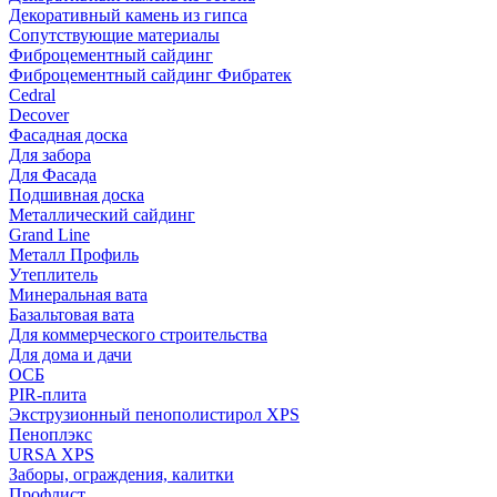
Декоративный камень из гипса
Сопутствующие материалы
Фиброцементный сайдинг
Фиброцементный сайдинг Фибратек
Cedral
Decover
Фасадная доска
Для забора
Для Фасада
Подшивная доска
Металлический сайдинг
Grand Line
Металл Профиль
Утеплитель
Минеральная вата
Базальтовая вата
Для коммерческого строительства
Для дома и дачи
ОСБ
PIR-плита
Экструзионный пенополистирол XPS
Пеноплэкс
URSA XPS
Заборы, ограждения, калитки
Профлист