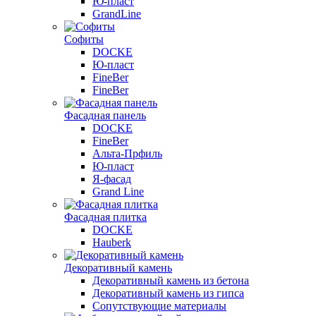
Ю-пласт
GrandLine
Софиты
DOCKE
Ю-пласт
FineBer
FineBer
Фасадная панель
DOCKE
FineBer
Альта-Прфиль
Ю-пласт
Я-фасад
Grand Line
Фасадная плитка
DOCKE
Hauberk
Декоративный камень
Декоративный камень из бетона
Декоративный камень из гипса
Сопутствующие материалы