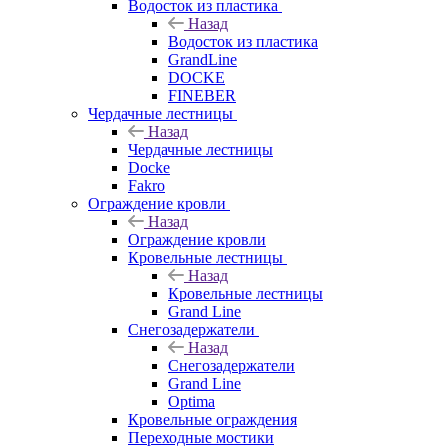
Водосток из пластика
Назад
Водосток из пластика
GrandLine
DOCKE
FINEBER
Чердачные лестницы
Назад
Чердачные лестницы
Docke
Fakro
Ограждение кровли
Назад
Ограждение кровли
Кровельные лестницы
Назад
Кровельные лестницы
Grand Line
Снегозадержатели
Назад
Снегозадержатели
Grand Line
Optima
Кровельные ограждения
Переходные мостики