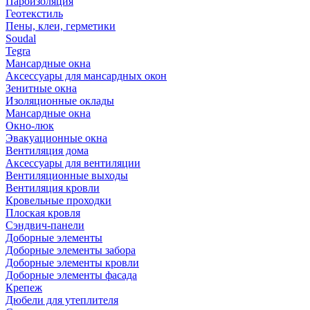
Пароизоляция
Геотекстиль
Пены, клеи, герметики
Soudal
Tegra
Мансардные окна
Аксессуары для мансардных окон
Зенитные окна
Изоляционные оклады
Мансардные окна
Окно-люк
Эвакуационные окна
Вентиляция дома
Аксессуары для вентиляции
Вентиляционные выходы
Вентиляция кровли
Кровельные проходки
Плоская кровля
Сэндвич-панели
Доборные элементы
Доборные элементы забора
Доборные элементы кровли
Доборные элементы фасада
Крепеж
Дюбели для утеплителя