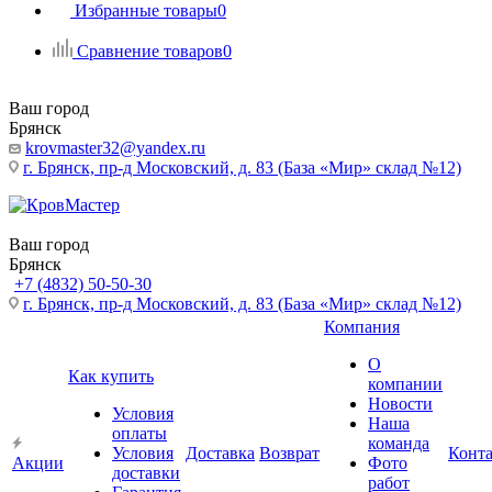
Избранные товары
0
Сравнение товаров
0
Ваш город
Брянск
krovmaster32@yandex.ru
г. Брянск, пр-д Московский, д. 83 (База «Мир» склад №12)
Ваш город
Брянск
+7 (4832) 50-50-30
г. Брянск, пр-д Московский, д. 83 (База «Мир» склад №12)
Компания
О
Как купить
компании
Новости
Условия
Наша
оплаты
команда
Условия
Доставка
Возврат
Конт
Акции
Фото
доставки
работ