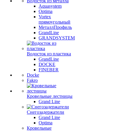
Водосток из металла
Aquasystem
Optima
Vortex
прямоугольный
МеталлПрофиль
GrandLine
GRANDSYSTEM
Водосток из пластика
GrandLine
DOCKE
FINEBER
Docke
Fakro
Кровельные лестницы
Grand Line
Снегозадержатели
Grand Line
Optima
Кровельные