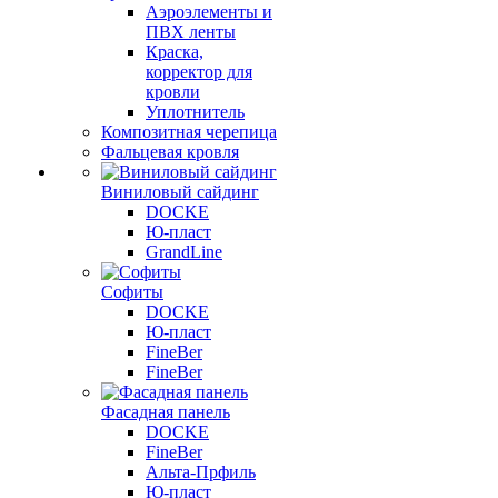
Аэроэлементы и
ПВХ ленты
Краска,
корректор для
кровли
Уплотнитель
Композитная черепица
Фальцевая кровля
Виниловый сайдинг
DOCKE
Ю-пласт
GrandLine
Софиты
DOCKE
Ю-пласт
FineBer
FineBer
Фасадная панель
DOCKE
FineBer
Альта-Прфиль
Ю-пласт