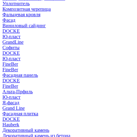
Уплотнитель
Композитная черепица
Фальцевая кровля
Фасад
Виниловый сайдинг
DOCKE
Ю-пласт
GrandLine
Софиты
DOCKE
Ю-пласт
FineBer
FineBer
Фасадная панель
DOCKE
FineBer
Альта-Прфиль
Ю-пласт
Я-фасад
Grand Line
Фасадная плитка
DOCKE
Hauberk
Декоративный камень
Декоративный камень из бетона