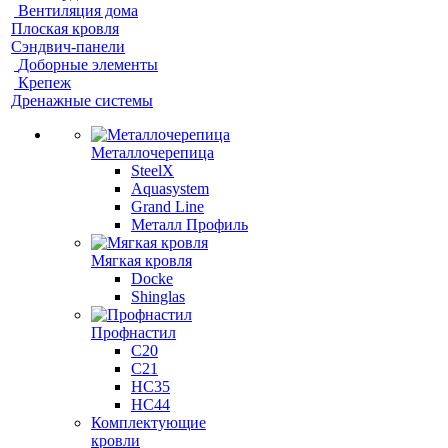
Вентиляция дома
Плоская кровля
Сэндвич-панели
Доборные элементы
Крепеж
Дренажные системы
Металлочерепица
SteelX
Aquasystem
Grand Line
Металл Профиль
Мягкая кровля
Docke
Shinglas
Профнастил
C20
C21
НС35
НС44
Комплектующие
кровли