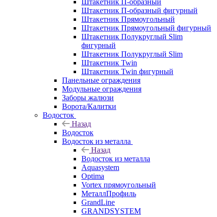
Штакетник П-образный
Штакетник П-образный фигурный
Штакетник Прямоугольный
Штакетник Прямоугольный фигурный
Штакетник Полукруглый Slim
фигурный
Штакетник Полукруглый Slim
Штакетник Twin
Штакетник Twin фигурный
Панельные ограждения
Модульные ограждения
Заборы жалюзи
Ворота/Калитки
Водосток
Назад
Водосток
Водосток из металла
Назад
Водосток из металла
Aquasystem
Optima
Vortex прямоугольный
МеталлПрофиль
GrandLine
GRANDSYSTEM