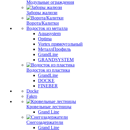
Модульные ограждения
Заборы жалюзи
Ворота/Калитки
Водосток из металла
Aquasystem
Optima
Vortex прямоугольный
МеталлПрофиль
GrandLine
GRANDSYSTEM
Водосток из пластика
GrandLine
DOCKE
FINEBER
Docke
Fakro
Кровельные лестницы
Grand Line
Снегозадержатели
Grand Line