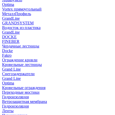
Optima
Vortex прямоугольный
МеталлПрофиль
GrandLine
GRANDSYSTEM
Водосток из пластика
GrandLine
DOCKE
FINEBER
Чердачные лестницы
Docke
Fakro
Ограждение кровли
Кровельные лестницы
Grand Line
Снегозадержатели
Grand Line
Optima
Кровельные ограждения
Переходные мостики
Гидроизоляция
Ветрозащитная мембрана
Гидроизоляция
Ленты