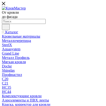
От кровли
до фасада
Каталог
Кровельные материалы
Металлочерепица
SteelX
Aquasystem
Grand Line
Металл Профиль
Мягкая кровля
Docke
Shinglas
Профнастил
C20
C21
НС35
НС44
Комплектующие кровли
Аэроэлементы и ПВХ ленты
Краска, корректор для кровли