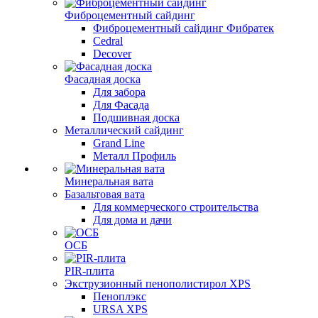
Фиброцементный сайдинг
Фиброцементный сайдинг Фибратек
Cedral
Decover
Фасадная доска
Для забора
Для Фасада
Подшивная доска
Металлический сайдинг
Grand Line
Металл Профиль
Минеральная вата
Базальтовая вата
Для коммерческого строительства
Для дома и дачи
ОСБ
PIR-плита
Экструзионный пенополистирол XPS
Пеноплэкс
URSA XPS