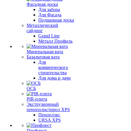
Фасадная доска
Для забора
Для Фасада
Подшивная доска
Металлический
сайдинг
Grand Line
Металл Профиль
Минеральная вата
Базальтовая вата
Для
коммерческого
строительства
Для дома и дачи
ОСБ
PIR-плита
Экструзионный
пенополистирол XPS
Пеноплэкс
URSA XPS
Профлист