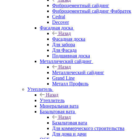
Фиброцементный сайдинг
Фиброцементный сайдинг Фибратек
Cedral
Decover
Фасадная доска
Назад
Фасадная доска
Для забора
Для Фасада
Подшивная доска
Металлический сайдинг
Назад
Металлический сайдинг
Grand Line
Металл Профиль
Утеплитель
Назад
Утеплитель
Минеральная вата
Базальтовая вата
Назад
Базальтовая вата
Для коммерческого строительства
Для дома и дачи