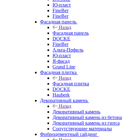
Ю-пласт
FineBer
FineBer
Фасадная панель
Назад
Фасадная панель
DOCKE
FineBer
Альта-Прфиль
Ю-пласт
Я-фасад
Grand Line
Фасадная плитка
Назад
Фасадная плитка
DOCKE
Hauberk
Декоративный камень
Назад
Декоративный камень
Декоративный камень из бетона
Декоративный камень из гипса
Сопутствующие материалы
Фиброцементный сайдинг
Назад