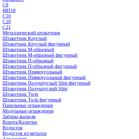
С8
МП18
С10
С20
С21
Металлический штакетник
Штакетник Круглый
Штакетник Круглый фигурный
Штакетник М-образный
Штакетник М-образный фигурный
Штакетник П-образный
Штакетник П-образный фигурный
Штакетник Прямоугольный
Штакетник Прямоугольный фигурный
Штакетник Полукруглый Slim фигурный
Штакетник Полукруглый Slim
Штакетник Twin
Штакетник Twin фигурный
Панельные ограждения
Модульные ограждения
Заборы жалюзи
Ворота/Калитки
Водосток
Водосток из металла
Aquasystem