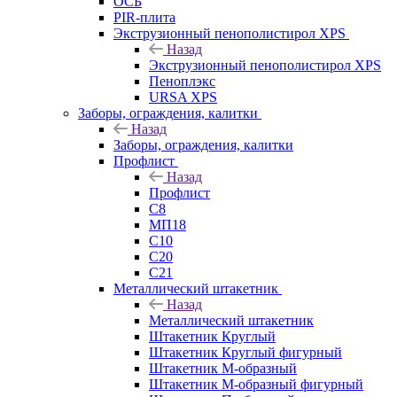
ОСБ
PIR-плита
Экструзионный пенополистирол XPS
Назад
Экструзионный пенополистирол XPS
Пеноплэкс
URSA XPS
Заборы, ограждения, калитки
Назад
Заборы, ограждения, калитки
Профлист
Назад
Профлист
С8
МП18
С10
С20
С21
Металлический штакетник
Назад
Металлический штакетник
Штакетник Круглый
Штакетник Круглый фигурный
Штакетник М-образный
Штакетник М-образный фигурный