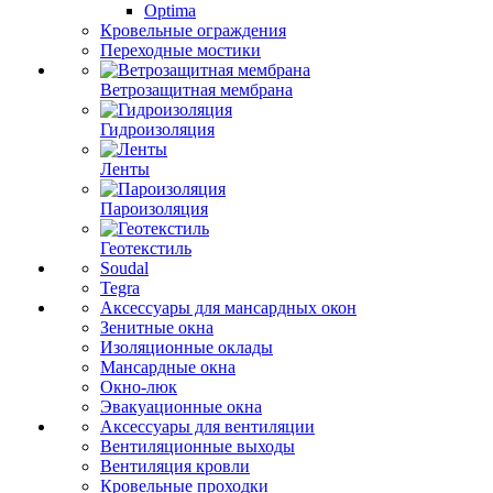
Optima
Кровельные ограждения
Переходные мостики
Ветрозащитная мембрана
Гидроизоляция
Ленты
Пароизоляция
Геотекстиль
Soudal
Tegra
Аксессуары для мансардных окон
Зенитные окна
Изоляционные оклады
Мансардные окна
Окно-люк
Эвакуационные окна
Аксессуары для вентиляции
Вентиляционные выходы
Вентиляция кровли
Кровельные проходки