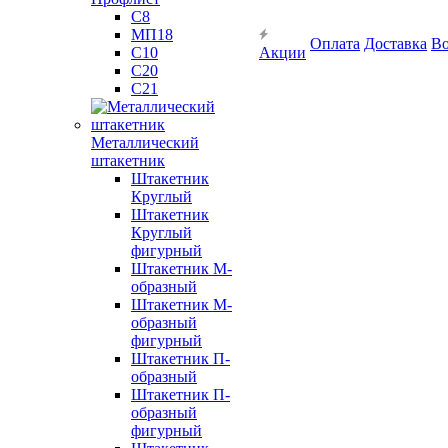
С8
МП18
Оплата
Доставка
Во
С10
Акции
С20
С21
Металлический
штакетник
Штакетник
Круглый
Штакетник
Круглый
фигурный
Штакетник М-
образный
Штакетник М-
образный
фигурный
Штакетник П-
образный
Штакетник П-
образный
фигурный