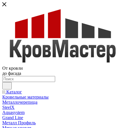
От кровли
до фасада
Каталог
Кровельные материалы
Металлочерепица
SteelX
Aquasystem
Grand Line
Металл Профиль
Мягкая кровля