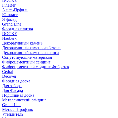
DOCKE
FineBer
Альта-Прфиль
Ю-пласт
Я-фасад
Grand Line
Фасадная плитка
DOCKE
Hauberk
Декоративный камень
Декоративный камень из бетона
Декоративный камень из гипса
Сопутствующие материалы
Фиброцементный сайдинг
Фиброцементный сайдинг Фибратек
Cedral
Decover
Фасадная доска
Для забора
Для Фасада
Подшивная доска
Металлический сайдинг
Grand Line
Металл Профиль
Утеплитель