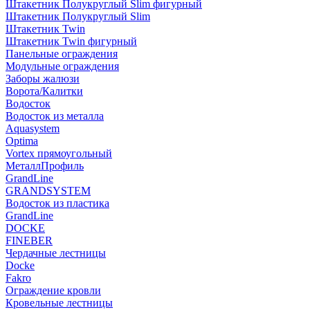
Штакетник Полукруглый Slim фигурный
Штакетник Полукруглый Slim
Штакетник Twin
Штакетник Twin фигурный
Панельные ограждения
Модульные ограждения
Заборы жалюзи
Ворота/Калитки
Водосток
Водосток из металла
Aquasystem
Optima
Vortex прямоугольный
МеталлПрофиль
GrandLine
GRANDSYSTEM
Водосток из пластика
GrandLine
DOCKE
FINEBER
Чердачные лестницы
Docke
Fakro
Ограждение кровли
Кровельные лестницы