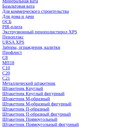
Минеральная вата
Базальтовая вата
Для коммерческого строительства
Для дома и дачи
ОСБ
PIR-плита
Экструзионный пенополистирол XPS
Пеноплэкс
URSA XPS
Заборы, ограждения, калитки
Профлист
С8
МП18
С10
С20
С21
Металлический штакетник
Штакетник Круглый
Штакетник Круглый фигурный
Штакетник М-образный
Штакетник М-образный фигурный
Штакетник П-образный
Штакетник П-образный фигурный
Штакетник Прямоугольный
Штакетник Прямоугольный фигурный