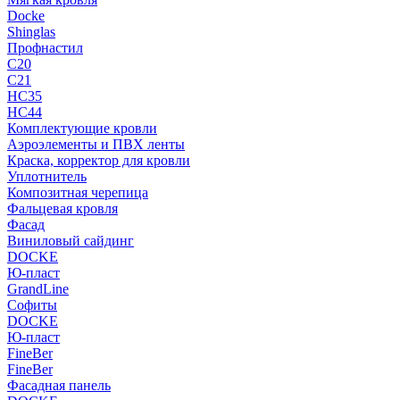
Docke
Shinglas
Профнастил
C20
C21
НС35
НС44
Комплектующие кровли
Аэроэлементы и ПВХ ленты
Краска, корректор для кровли
Уплотнитель
Композитная черепица
Фальцевая кровля
Фасад
Виниловый сайдинг
DOCKE
Ю-пласт
GrandLine
Софиты
DOCKE
Ю-пласт
FineBer
FineBer
Фасадная панель