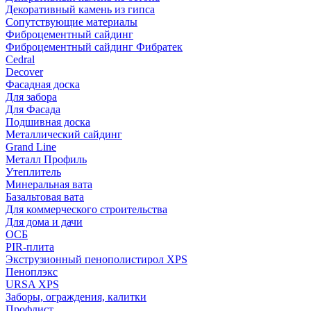
Декоративный камень из гипса
Сопутствующие материалы
Фиброцементный сайдинг
Фиброцементный сайдинг Фибратек
Cedral
Decover
Фасадная доска
Для забора
Для Фасада
Подшивная доска
Металлический сайдинг
Grand Line
Металл Профиль
Утеплитель
Минеральная вата
Базальтовая вата
Для коммерческого строительства
Для дома и дачи
ОСБ
PIR-плита
Экструзионный пенополистирол XPS
Пеноплэкс
URSA XPS
Заборы, ограждения, калитки
Профлист