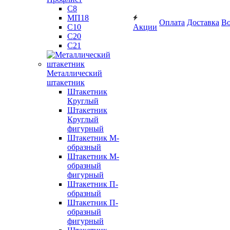
С8
МП18
Оплата
Доставка
Во
С10
Акции
С20
С21
Металлический
штакетник
Штакетник
Круглый
Штакетник
Круглый
фигурный
Штакетник М-
образный
Штакетник М-
образный
фигурный
Штакетник П-
образный
Штакетник П-
образный
фигурный