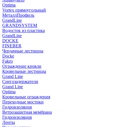
Optima
Vortex прямоугольный
МеталлПрофиль
GrandLine
GRANDSYSTEM
Водосток из пластика
GrandLine
DOCKE
FINEBER
Чердачные лестницы
Docke
Fakro
Ограждение кровли
Кровельные лестницы
Grand Line
Снегозадержатели
Grand Line
Optima
Кровельные ограждения
Переходные мостики
Гидроизоляция
Ветрозащитная мембрана
Гидроизоляция
Ленты