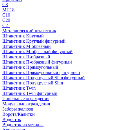
С8
МП18
С10
С20
С21
Металлический штакетник
Штакетник Круглый
Штакетник Круглый фигурный
Штакетник М-образный
Штакетник М-образный фигурный
Штакетник П-образный
Штакетник П-образный фигурный
Штакетник Прямоугольный
Штакетник Прямоугольный фигурный
Штакетник Полукруглый Slim фигурный
Штакетник Полукруглый Slim
Штакетник Twin
Штакетник Twin фигурный
Панельные ограждения
Модульные ограждения
Заборы жалюзи
Ворота/Калитки
Водосток
Водосток из металла
Aquasystem