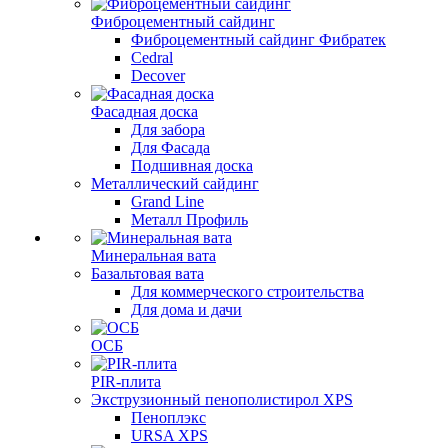
Фиброцементный сайдинг
Фиброцементный сайдинг Фибратек
Cedral
Decover
Фасадная доска
Для забора
Для Фасада
Подшивная доска
Металлический сайдинг
Grand Line
Металл Профиль
Минеральная вата
Базальтовая вата
Для коммерческого строительства
Для дома и дачи
ОСБ
PIR-плита
Экструзионный пенополистирол XPS
Пеноплэкс
URSA XPS