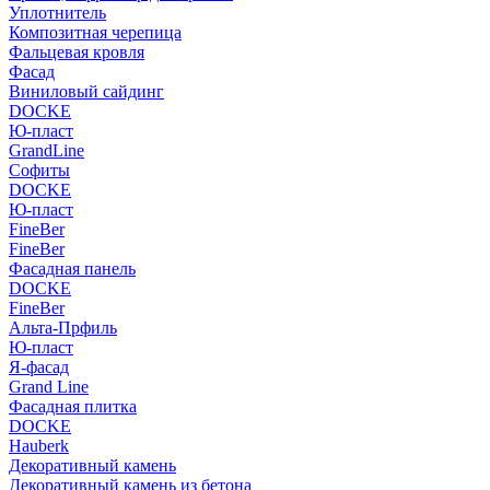
Уплотнитель
Композитная черепица
Фальцевая кровля
Фасад
Виниловый сайдинг
DOCKE
Ю-пласт
GrandLine
Софиты
DOCKE
Ю-пласт
FineBer
FineBer
Фасадная панель
DOCKE
FineBer
Альта-Прфиль
Ю-пласт
Я-фасад
Grand Line
Фасадная плитка
DOCKE
Hauberk
Декоративный камень
Декоративный камень из бетона