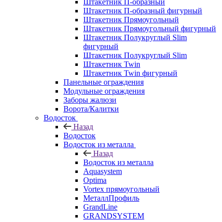
Штакетник П-образный
Штакетник П-образный фигурный
Штакетник Прямоугольный
Штакетник Прямоугольный фигурный
Штакетник Полукруглый Slim
фигурный
Штакетник Полукруглый Slim
Штакетник Twin
Штакетник Twin фигурный
Панельные ограждения
Модульные ограждения
Заборы жалюзи
Ворота/Калитки
Водосток
Назад
Водосток
Водосток из металла
Назад
Водосток из металла
Aquasystem
Optima
Vortex прямоугольный
МеталлПрофиль
GrandLine
GRANDSYSTEM