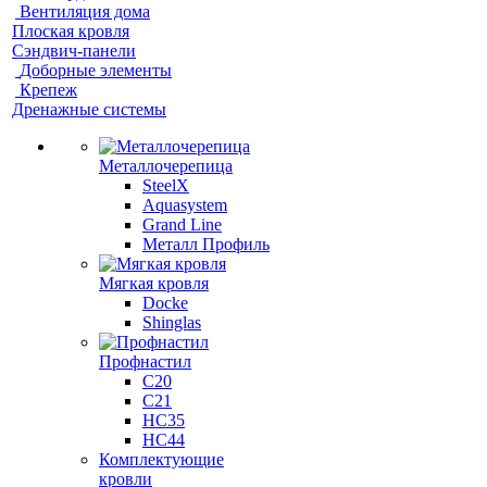
Вентиляция дома
Плоская кровля
Сэндвич-панели
Доборные элементы
Крепеж
Дренажные системы
Металлочерепица
SteelX
Aquasystem
Grand Line
Металл Профиль
Мягкая кровля
Docke
Shinglas
Профнастил
C20
C21
НС35
НС44
Комплектующие
кровли