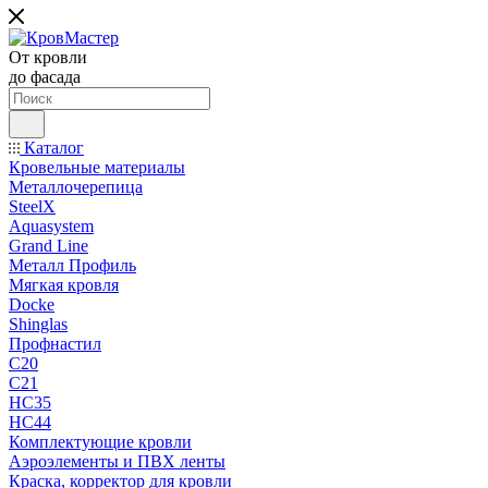
От кровли
до фасада
Каталог
Кровельные материалы
Металлочерепица
SteelX
Aquasystem
Grand Line
Металл Профиль
Мягкая кровля
Docke
Shinglas
Профнастил
C20
C21
НС35
НС44
Комплектующие кровли
Аэроэлементы и ПВХ ленты
Краска, корректор для кровли