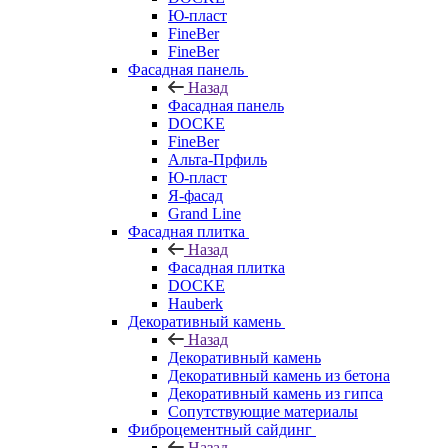
Ю-пласт
FineBer
FineBer
Фасадная панель
Назад
Фасадная панель
DOCKE
FineBer
Альта-Прфиль
Ю-пласт
Я-фасад
Grand Line
Фасадная плитка
Назад
Фасадная плитка
DOCKE
Hauberk
Декоративный камень
Назад
Декоративный камень
Декоративный камень из бетона
Декоративный камень из гипса
Сопутствующие материалы
Фиброцементный сайдинг
Назад