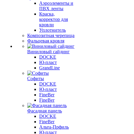
Аэроэлементы и
ПВХ ленты
Краска,
корректор для
кровли
Уплотнитель
Композитная черепица
Фальцевая кровля
Виниловый сайдинг
DOCKE
Ю-пласт
GrandLine
Софиты
DOCKE
Ю-пласт
FineBer
FineBer
Фасадная панель
DOCKE
FineBer
Альта-Прфиль
Ю-пласт