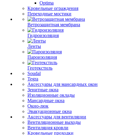
Optima
Кровельные ограждения
Переходные мостики
Ветрозащитная мембрана
Гидроизоляция
Ленты
Пароизоляция
Геотекстиль
Soudal
Tegra
Аксессуары для мансардных окон
Зенитные окна
Изоляционные оклады
Мансардные окна
Окно-люк
Эвакуационные окна
Аксессуары для вентиляции
Вентиляционные выходы
Вентиляция кровли
Кровельные проходки