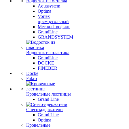
Водосток из металла
Aquasystem
Optima
Vortex
прямоугольный
МеталлПрофиль
GrandLine
GRANDSYSTEM
Водосток из пластика
GrandLine
DOCKE
FINEBER
Docke
Fakro
Кровельные лестницы
Grand Line
Снегозадержатели
Grand Line
Optima
Кровельные