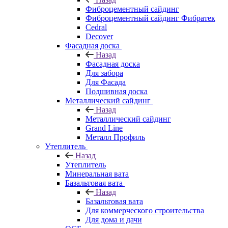
Фиброцементный сайдинг
Фиброцементный сайдинг Фибратек
Cedral
Decover
Фасадная доска
Назад
Фасадная доска
Для забора
Для Фасада
Подшивная доска
Металлический сайдинг
Назад
Металлический сайдинг
Grand Line
Металл Профиль
Утеплитель
Назад
Утеплитель
Минеральная вата
Базальтовая вата
Назад
Базальтовая вата
Для коммерческого строительства
Для дома и дачи