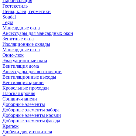
Пароизоляция
Геотекстиль
Пены, клеи, герметики
Soudal
Tegra
Мансардные окна
Аксессуары для мансардных окон
Зенитные окна
Изоляционные оклады
Мансардные окна
Окно-люк
Эвакуационные окна
Вентиляция дома
Аксессуары для вентиляции
Вентиляционные выходы
Вентиляция кровли
Кровельные проходки
Плоская кровля
Сэндвич-панели
Доборные элементы
Доборные элементы забора
Доборные элементы кровли
Доборные элементы фасада
Крепеж
Дюбели для утеплителя