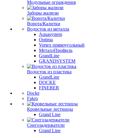
Модульные ограждения
Заборы жалюзи
Ворота/Калитки
Водосток из металла
Aquasystem
Optima
Vortex прямоугольный
МеталлПрофиль
GrandLine
GRANDSYSTEM
Водосток из пластика
GrandLine
DOCKE
FINEBER
Docke
Fakro
Кровельные лестницы
Grand Line
Снегозадержатели
Grand Line