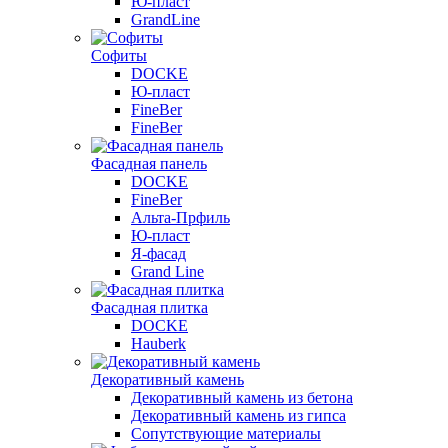
Ю-пласт
GrandLine
Софиты
DOCKE
Ю-пласт
FineBer
FineBer
Фасадная панель
DOCKE
FineBer
Альта-Прфиль
Ю-пласт
Я-фасад
Grand Line
Фасадная плитка
DOCKE
Hauberk
Декоративный камень
Декоративный камень из бетона
Декоративный камень из гипса
Сопутствующие материалы