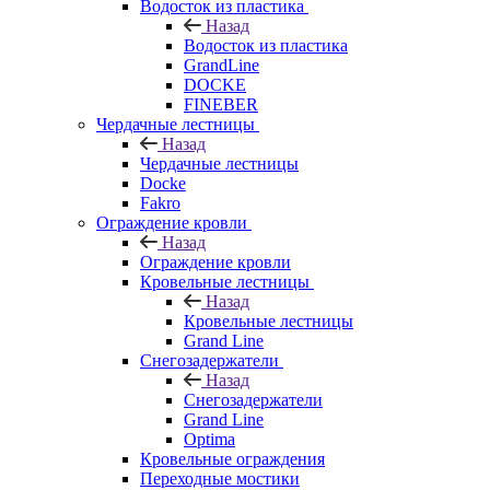
Водосток из пластика
Назад
Водосток из пластика
GrandLine
DOCKE
FINEBER
Чердачные лестницы
Назад
Чердачные лестницы
Docke
Fakro
Ограждение кровли
Назад
Ограждение кровли
Кровельные лестницы
Назад
Кровельные лестницы
Grand Line
Снегозадержатели
Назад
Снегозадержатели
Grand Line
Optima
Кровельные ограждения
Переходные мостики