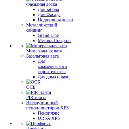
Фасадная доска
Для забора
Для Фасада
Подшивная доска
Металлический
сайдинг
Grand Line
Металл Профиль
Минеральная вата
Базальтовая вата
Для
коммерческого
строительства
Для дома и дачи
ОСБ
PIR-плита
Экструзионный
пенополистирол XPS
Пеноплэкс
URSA XPS
Профлист