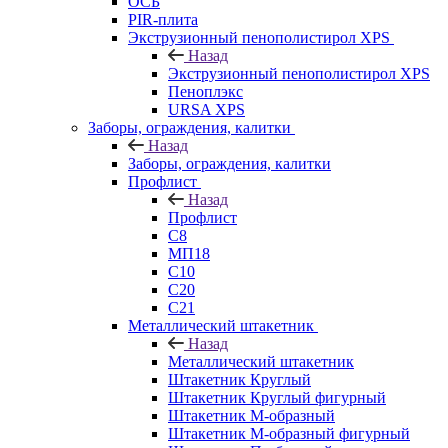
ОСБ
PIR-плита
Экструзионный пенополистирол XPS
Назад
Экструзионный пенополистирол XPS
Пеноплэкс
URSA XPS
Заборы, ограждения, калитки
Назад
Заборы, ограждения, калитки
Профлист
Назад
Профлист
С8
МП18
С10
С20
С21
Металлический штакетник
Назад
Металлический штакетник
Штакетник Круглый
Штакетник Круглый фигурный
Штакетник М-образный
Штакетник М-образный фигурный