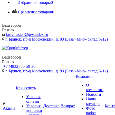
Избранные товары
0
Сравнение товаров
0
Ваш город
Брянск
krovmaster32@yandex.ru
г. Брянск, пр-д Московский, д. 83 (База «Мир» склад №12)
Ваш город
Брянск
+7 (4832) 50-50-30
г. Брянск, пр-д Московский, д. 83 (База «Мир» склад №12)
Компания
О
Как купить
компании
Новости
Условия
Наша
оплаты
команда
Условия
Доставка
Возврат
Конт
Акции
Фото
доставки
работ