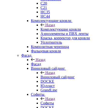
C20
C21
НС35
НС44
Комплектующие кровли
Назад
Комплектующие кровли
Аэроэлементы и ПВХ ленты
Краска, корректор для кровли
Уплотнитель
Композитная черепица
Фальцевая кровля
Фасад
Назад
Фасад
Виниловый сайдинг
Назад
Виниловый сайдинг
DOCKE
Ю-пласт
GrandLine
Софиты
Назад
Софиты
DOCKE